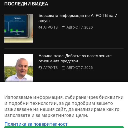
ПОСЛЕДНИ ВИДЕА
Борсовата информация по АГРО ТВ на 7
август
АГРО ТВ
АВГУСТ 7, 2026
Новина плюс: Дебатът за поземлените
отношения предстои
АГРО ТВ
АВГУСТ 7, 2026
КОШНИЦА С ГРИЖА: Как се измерва
Използваме информация, събирана чрез бисквитки
справедливата цена на стоките
и подобни технологии, за да подобрим вашето
ВЕЛИНА КРАСИМИРОВА
АВГУСТ 7, 2026
изживяване на нашия сайт, да анализираме как го
използвате и за маркетингови цели.
Политика за поверителност
ЗАПИШЕТЕ СЕ ЗА НАШИЯ БЮЛЕТИН