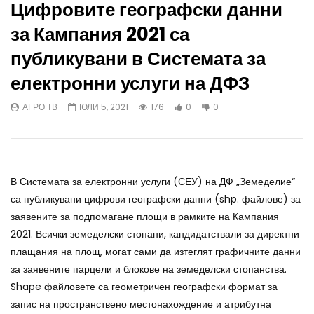
Цифровите географски данни
за Кампания 2021 са
публикувани в Системата за
електронни услуги на ДФЗ
АГРО ТВ
ЮЛИ 5, 2021
176
0
0
В Системата за електронни услуги (СЕУ) на ДФ „Земеделие“
са публикувани цифрови географски данни (shp. файлове) за
заявените за подпомагане площи в рамките на Кампания
2021. Всички земеделски стопани, кандидатствали за директни
плащания на площ, могат сами да изтеглят графичните данни
за заявените парцели и блокове на земеделски стопанства.
Shape файловете са геометричен географски формат за
запис на пространствено местонахождение и атрибутна