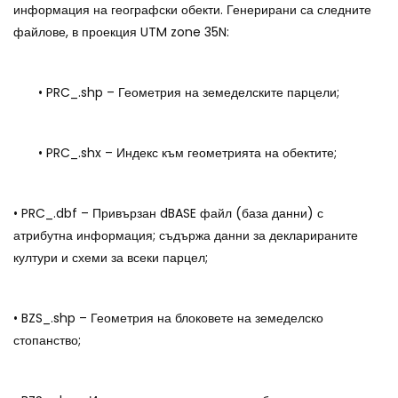
информация на географски обекти. Генерирани са следните
файлове, в проекция UTM zone 35N:
• PRC_.shp – Геометрия на земеделските парцели;
• PRC_.shx – Индекс към геометрията на обектите;
• PRC_.dbf – Привързан dBASE файл (база данни) с
атрибутна информация; съдържа данни за декларираните
култури и схеми за всеки парцел;
• BZS_.shp – Геометрия на блоковете на земеделско
стопанство;