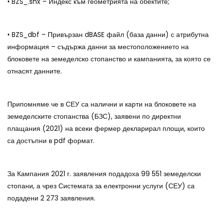
• BZS_.shx – Индекс към геометрията на обектите;
• BZS_dbf – Привързан dBASE файл (база данни) с атрибутна
информация – съдържа данни за местоположението на
блоковете на земеделско стопанство и кампанията, за която се
отнасят данните.
Припомняме че в СЕУ са налични и карти на блоковете на
земеделските стопанства (БЗС), заявени по директни
плащания (2021) на всеки фермер декларирал площи, които
са достъпни в pdf формат.
За Кампания 2021 г. заявления подадоха 99 551 земеделски
стопани, а чрез Системата за електронни услуги (СЕУ) са
подадени 2 273 заявления.