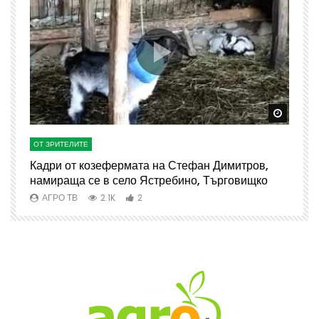
Watch Later
Watch 
ОТ ЗРИТЕЛИТЕ
О
Кадри от козефермата на Стефан Димитров,
А
намираща се в село Ястребино, Търговищко
АГРО ТВ
2.1K
2