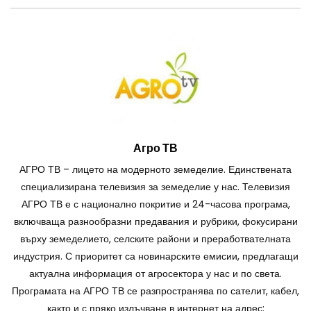
Агро ТВ
АГРО ТВ – лицето на модерното земеделие. Единствената
специализирана телевизия за земеделие у нас. Телевизия
АГРО ТВ е с национално покритие и 24-часова програма,
включваща разнообразни предавания и рубрики, фокусирани
върху земеделието, селските райони и преработвателната
индустрия. С приоритет са новинарските емисии, предлагащи
актуална информация от агросектора у нас и по света.
Програмата на АГРО ТВ се разпространява по сателит, кабел,
както и с пряко излъчване в интернет на адрес: