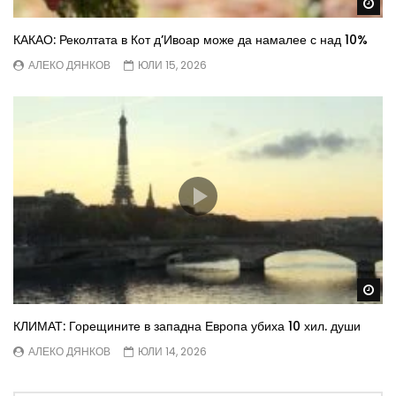
Wa
КАКАО: Реколтата в Кот д’Ивоар може да намалее с над 10%
АЛЕКО ДЯНКОВ
ЮЛИ 15, 2026
Wa
КЛИМАТ: Горещините в западна Европа убиха 10 хил. души
АЛЕКО ДЯНКОВ
ЮЛИ 14, 2026