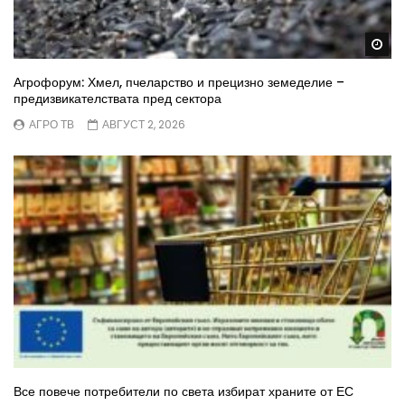
Wa
Агрофорум: Хмел, пчеларство и прецизно земеделие –
предизвикателствата пред сектора
АГРО ТВ
АВГУСТ 2, 2026
Все повече потребители по света избират храните от ЕС