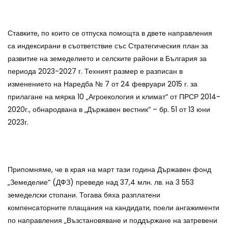
Ставките, по които се отпуска помощта в двете направления
са индексирани в съответствие със Стратегическия план за
развитие на земеделието и селските райони в България за
периода 2023-2027 г. Техният размер е разписан в
изменението на Наредба № 7 от 24 февруари 2015 г. за
прилагане на мярка 10 „Агроекология и климат“ от ПРСР 2014-
2020г., обнародвана в „Държавен вестник“ – бр. 51 от 13 юни
2023г.
Припомняме, че в края на март тази година Държавен фонд
„Земеделие“ (ДФЗ) преведе над 37,4 млн. лв. на 3 553
земеделски стопани. Тогава бяха разплатени
компенсаторните плащания на кандидати, поели ангажименти
по направления „Възстановяване и поддържане на затревени