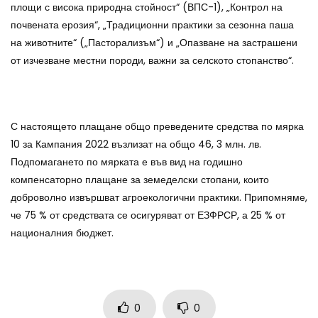
площи с висока природна стойност“ (ВПС-1), „Контрол на
почвената ерозия“, „Традиционни практики за сезонна паша
на животните“ („Пасторализъм“) и „Опазване на застрашени
от изчезване местни породи, важни за селското стопанство“.
С настоящето плащане общо преведените средства по мярка
10 за Кампания 2022 възлизат на общо 46, 3 млн. лв.
Подпомагането по мярката е във вид на годишно
компенсаторно плащане за земеделски стопани, които
доброволно извършват агроекологични практики. Припомняме,
че 75 % от средствата се осигуряват от ЕЗФРСР, а 25 % от
националния бюджет.
0
0