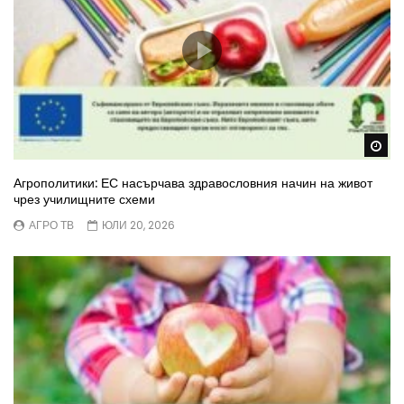
Wa
Агрополитики: ЕС насърчава здравословния начин на живот
чрез училищните схеми
АГРО ТВ
ЮЛИ 20, 2026