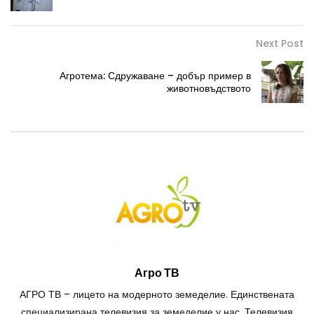
Next Post
Агротема: Сдружаване – добър пример в
животновъдството
Агро ТВ
АГРО ТВ – лицето на модерното земеделие. Единствената
специализирана телевизия за земеделие у нас. Телевизия