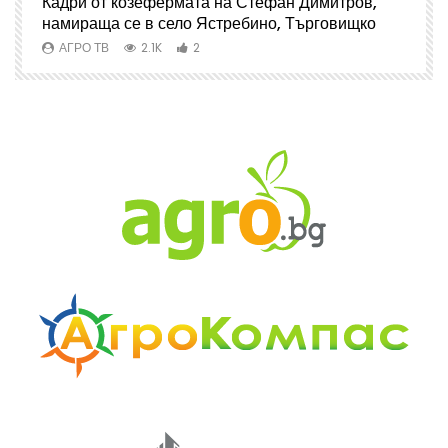
Кадри от козефермата на Стефан Димитров,
А
намираща се в село Ястребино, Търговищко
АГРО ТВ
2.1K
2