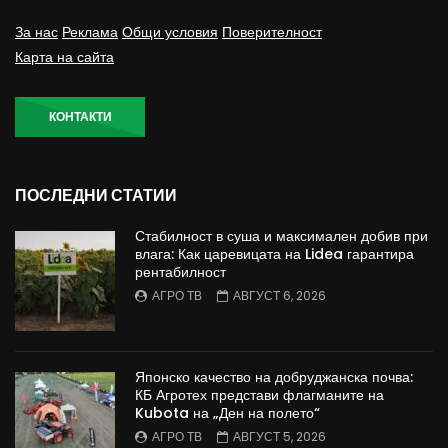
За нас
Реклама
Общи условия
Поверителност
Карта на сайта
КОНТАКТИ
ПОСЛЕДНИ СТАТИИ
Стабилност в суша и максимален добив при
влага: Как царевицата на Lidea гарантира
рентабилност
АГРО ТВ
АВГУСТ 6, 2026
Японско качество на добруджанска почва:
КБ Агротех представи флагманите на
Kubota на „Ден на полето“
АГРО ТВ
АВГУСТ 5, 2026