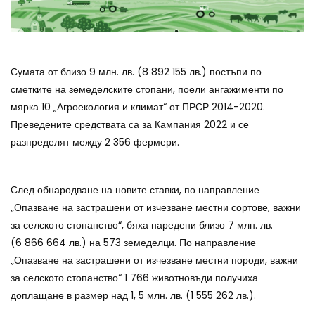
Сумата от близо 9 млн. лв. (8 892 155 лв.) постъпи по
сметките на земеделските стопани, поели ангажименти по
мярка 10 „Агроекология и климат“ от ПРСР 2014-2020.
Преведените средствата са за Кампания 2022 и се
разпределят между 2 356 фермери.
След обнародване на новите ставки, по направление
„Опазване на застрашени от изчезване местни сортове, важни
за селското стопанство“, бяха наредени близо 7 млн. лв.
(6 866 664 лв.) на 573 земеделци. По направление
„Опазване на застрашени от изчезване местни породи, важни
за селското стопанство“ 1 766 животновъди получиха
доплащане в размер над 1, 5 млн. лв. (1 555 262 лв.).