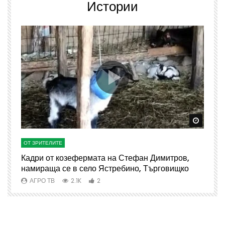
Истории
Watch Later
Watch 
ОТ ЗРИТЕЛИТЕ
О
Кадри от козефермата на Стефан Димитров,
А
намираща се в село Ястребино, Търговищко
АГРО ТВ
2.1K
2