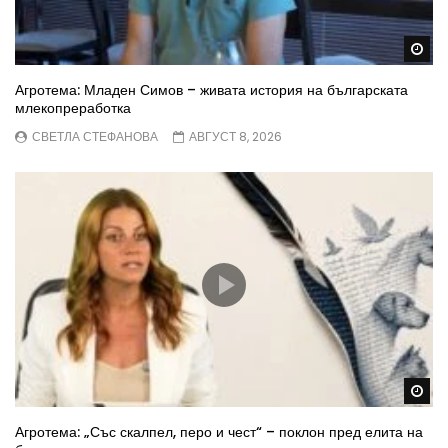
Wa
Агротема: Младен Симов – живата история на българската
млекопреработка
СВЕТЛА СТЕФАНОВА
АВГУСТ 8, 2026
Wa
Агротема: „Със скалпел, перо и чест“ – поклон пред елита на