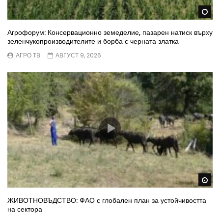
Wa
Агрофорум: Консервационно земеделие, пазарен натиск върху
зеленчукопроизводителите и борба с черната златка
АГРО ТВ
АВГУСТ 9, 2026
Wa
ЖИВОТНОВЪДСТВО: ФАО с глобален план за устойчивостта
на сектора