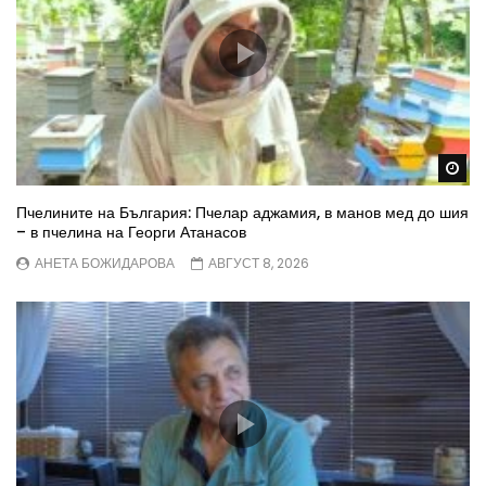
Wa
Пчелините на България: Пчелар аджамия, в манов мед до шия
– в пчелина на Георги Атанасов
АНЕТА БОЖИДАРОВА
АВГУСТ 8, 2026