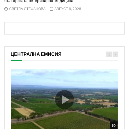
българската ветеринарна медицина
СВЕТЛА СТЕФАНОВА
АВГУСТ 6, 2026
ЦЕНТРАЛНА ЕМИСИЯ
Watch
Watch
Watch
Watch
Watch