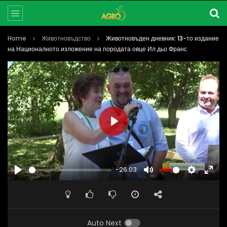
Home
Животновъдство
Животновъден дневник: 13-то издание
на Националното изложение на породата овце Ил дьо Франс
PLAY
-26:03
PLAY
MUTE
SETTINGS
ENTE
FULL
Auto Next