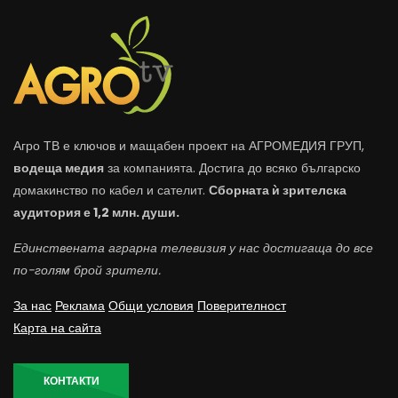
Агро ТВ е ключов и мащабен проект на АГРОМЕДИЯ ГРУП,
водеща медия
за компанията. Достига до всяко българско
домакинство по кабел и сателит.
Сборната ѝ зрителска
аудитория е 1,2 млн. души.
Единствената аграрна телевизия у нас достигаща до все
по-голям брой зрители.
За нас
Реклама
Общи условия
Поверителност
Карта на сайта
КОНТАКТИ