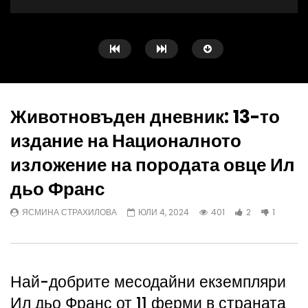
Животновъден дневник: 13-то
издание на Националното
Watch Later
изложение на породата овце Ил
Агрофорум: Консервационно
ЖИВОТНОВЪДСТВО: ФА
дьо Франс
земеделие, пазарен натиск върху
план за устойчивостта 
зеленчукопроизводителите и борба с
АЛЕКО ДЯНКОВ
АВ
ЯСМИНА СТРАХИЛОВА
ЮЛИ 4, 2024
401
2
1
черната златка
АГРО ТВ
АВГУСТ 9, 2026
Най-добрите месодайни екземпляри
Ил дьо Франс от 11 ферми в страната