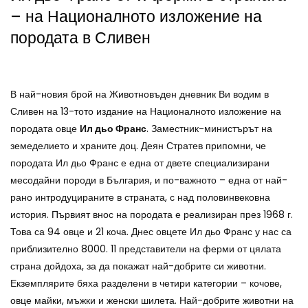
– на Националното изложение на
породата в Сливен
В най-новия брой на Животновъден дневник Ви водим в
Сливен на 13-тото издание на Националното изложение на
породата овце
Ил дьо Франс
. Заместник-министърът на
земеделието и храните доц. Деян Стратев припомни, че
породата Ил дьо Франс е една от двете специализирани
месодайни породи в България, и по-важното – една от най-
рано интродуцираните в страната, с над половинвековна
история. Първият внос на породата е реализиран през 1968 г.
Това са 94 овце и 21 коча. Днес овцете Ил дьо Франс у нас са
приблизително 8000. 11 представители на ферми от цялата
страна дойдоха, за да покажат най-добрите си животни.
Екземплярите бяха разделени в четири категории – кочове,
овце майки, мъжки и женски шилета. Най-добрите животни на