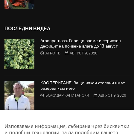
ПОСЛЕДНИ ВИДЕА
Агропрогноза: Горещо време и сериозен
дефицит на почвена влага до 13 август
АГРО ТВ
АВГУСТ 9, 2026
КООПЕРИРАНЕ: Защо някои стопани имат
резерви към него
БОЖИДАР КАПИТАНСКИ
АВГУСТ 9, 2026
Агрофорум: Консервационно земеделие,
Използваме информация, събирана чрез бисквитки
пазарен натиск върху
и подобни технологии, за да подобрим вашето