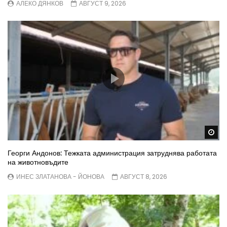
АЛЕКО ДЯНКОВ
АВГУСТ 9, 2026
Wa
Георги Андонов: Тежката администрация затруднява работата
на животновъдите
ИНЕС ЗЛАТАНОВА - ЙОНОВА
АВГУСТ 8, 2026