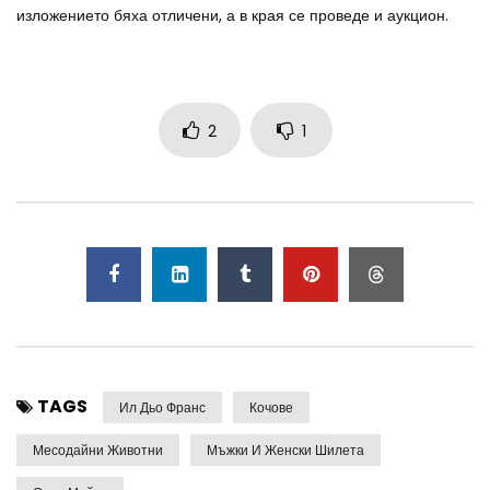
изложението бяха отличени, а в края се проведе и аукцион.
2
1
TAGS
Ил Дьо Франс
Кочове
Месодайни Животни
Мъжки И Женски Шилета