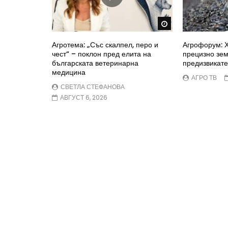
Watch Later
Агротема: „Със скалпел, перо и
Агрофорум: Х
чест“ – поклон пред елита на
прецизно зе
българската ветеринарна
предизвикате
медицина
АГРО ТВ
СВЕТЛА СТЕФАНОВА
АВГУСТ 6, 2026