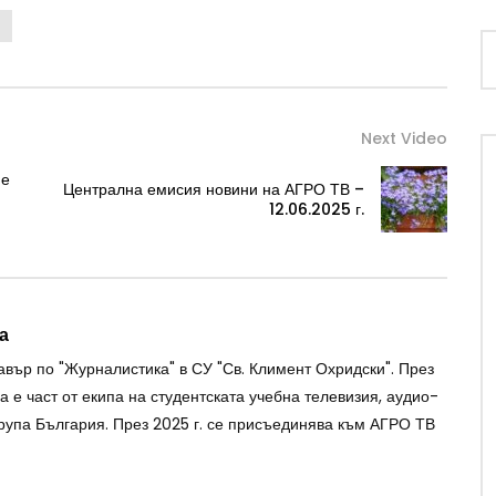
Next Video
не
Централна емисия новини на АГРО ТВ –
12.06.2025 г.
а
авър по "Журналистика" в СУ "Св. Климент Охридски". През
 е част от екипа на студентската учебна телевизия, аудио-
рупа България. През 2025 г. се присъединява към АГРО ТВ