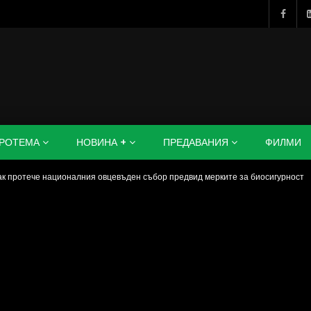
РОТЕМА
НОВИНА +
ПРЕДАВАНИЯ
ФИЛМИ
ак протече националния овцевъден събор предвид мерките за биосигурност