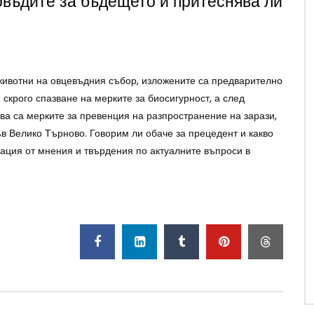
овъдите за бъдещето и притеснява ли
ивотни на овцевъдния събор, изложените са предварително
скрого спазване на мерките за биосигурност, а след
ва са мерките за превенция на разпространение на зарази,
в Велико Търново. Говорим ли обаче за прецедент и какво
ация от мнения и твърдения по актуалните въпроси в