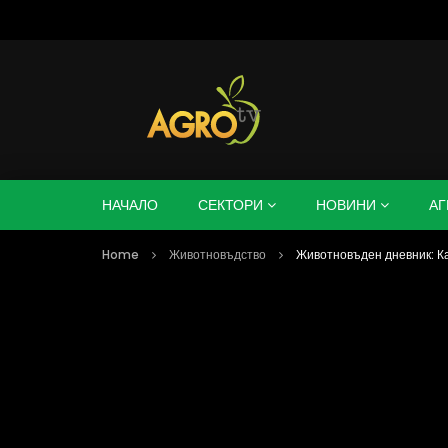
НАЧАЛО
СЕКТОРИ
НОВИНИ
АГ
Home
Животновъдство
Животновъден дневник: К