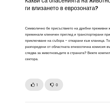
Какви са опасенията на животн
ги влизането в еврозоната?
Символично бе присъствието на дребни преживни ж
преминали клиничен преглед и транспортирани при 
приключване на събора – откарани към кланица. То
разпоредени от областната епизоотична комисия въ
следва за животновъдите в страната? Вижте компил
сектора.
1
0