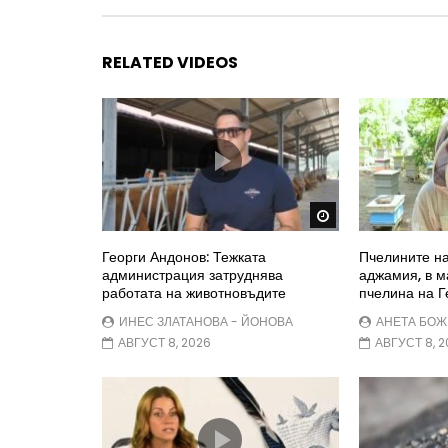
RELATED VIDEOS
Watch Later
Георги Андонов: Тежката
Пчелините на
администрация затруднява
аджамия, в м
работата на животновъдите
пчелина на Г
ИНЕС ЗЛАТАНОВА - ЙОНОВА
АНЕТА БО
АВГУСТ 8, 2026
АВГУСТ 8, 2