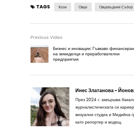
TAGS
Кози
Овце
Овцевъдния Събор
Previous Video
Бизнес и иновации: Гъвкаво финансира
на земеделци и преработвателни
предприятия
Инес Златанова - Йонов
През 2024 г. завършва бакал
журналистическата си кариера
визуални студиа и Медийна г
като репортер и водещ.