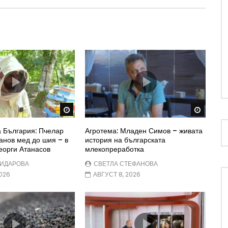
Watch Later
Watch 
 България: Пчелар
Агротема: Младен Симов – живата
анов мед до шия – в
история на българската
еорги Атанасов
млекопреработка
ЖИДАРОВА
СВЕТЛА СТЕФАНОВА
026
АВГУСТ 8, 2026