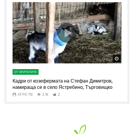
Watch Later
Watch 
ОТ ЗРИТЕЛИТЕ
О
Кадри от козефермата на Стефан Димитров,
А
намираща се в село Ястребино, Търговищко
АГРО ТВ
2.1K
2