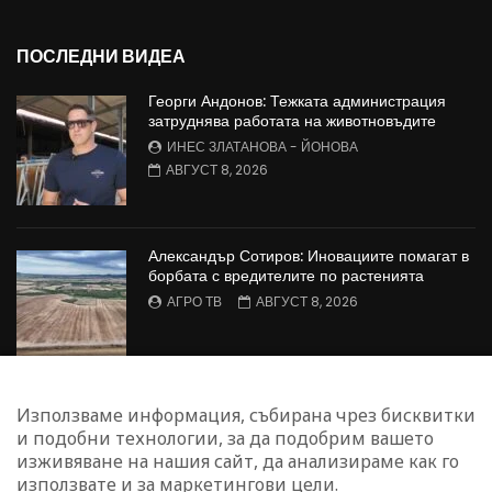
ПОСЛЕДНИ ВИДЕА
Георги Андонов: Тежката администрация
затруднява работата на животновъдите
ИНЕС ЗЛАТАНОВА - ЙОНОВА
АВГУСТ 8, 2026
Александър Сотиров: Иновациите помагат в
борбата с вредителите по растенията
АГРО ТВ
АВГУСТ 8, 2026
МАЛИНОПРОИЗВОДСТВО: Недостиг на
Използваме информация, събирана чрез бисквитки
работна ръка в сектора
и подобни технологии, за да подобрим вашето
БОЖИДАР КАПИТАНСКИ
АВГУСТ 8, 2026
изживяване на нашия сайт, да анализираме как го
използвате и за маркетингови цели.