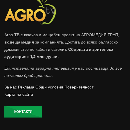
Агро ТВ е ключов и мащабен проект на АГРОМЕДИЯ ГРУП,
водеща медия
за компанията. Достига до всяко българско
домакинство по кабел и сателит.
Сборната ѝ зрителска
аудитория е 1,2 млн. души.
Единствената аграрна телевизия у нас достигаща до все
по-голям брой зрители.
За нас
Реклама
Общи условия
Поверителност
Карта на сайта
КОНТАКТИ