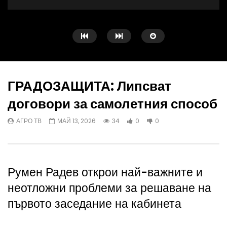
ГРАДОЗАЩИТА: Липсват
договори за самолетния способ
Watch Later
АГРО ТВ
МАЙ 13, 2026
34
0
0
Георги Андонов: Тежката
Александър Сотиров: И
администрация затруднява работата
помагат в борбата с вр
на животновъдите
растенията
ИНЕС ЗЛАТАНОВА - ЙОНОВА
АГРО ТВ
АВГУСТ 8
Румен Радев открои най-важните и
АВГУСТ 8, 2026
неотложни проблеми за решаване на
първото заседание на кабинета