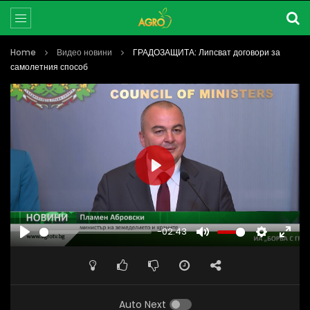
Home
Видео новини
ГРАДОЗАЩИТА: Липсват договори за
самолетния способ
PLAY
-02:43
PLAY
MUTE
SETTINGS
ENTE
FULL
Auto Next