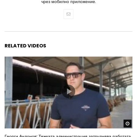
чрез мобилно приложение.
RELATED VIDEOS
Wa
Георги Андонов: Тежката администрация затруднява работата