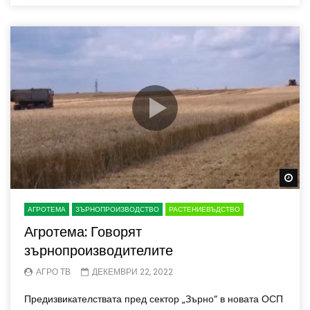
Wa
АГРОТЕМА
ЗЪРНОПРОИЗВОДСТВО
РАСТЕНИЕВЪДСТВО
Агротема: Говорят
зърнопроизводителите
АГРО ТВ
ДЕКЕМВРИ 22, 2022
Предизвикателствата пред сектор „Зърно“ в новата ОСП