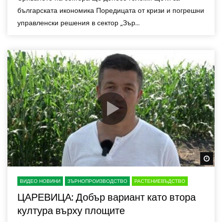
българската икономика Поредицата от кризи и погрешни
управленски решения в сектор „Зър...
Wa
ВИДЕО НОВИНИ
ЗЪРНОПРОИЗВОДСТВО
РАСТЕНИЕВЪДСТВО
ЦАРЕВИЦА: Добър вариант като втора
култура върху площите