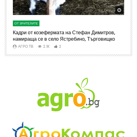
Watch Later
Watch 
ОТ ЗРИТЕЛИТЕ
О
Кадри от козефермата на Стефан Димитров,
А
намираща се в село Ястребино, Търговищко
АГРО ТВ
2.1K
2