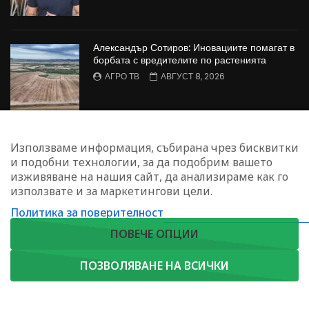
Александър Сотиров: Иновациите помагат в
борбата с вредителите по растенията
АГРО ТВ
АВГУСТ 8, 2026
МАЛИНОПРОИЗВОДСТВО: Недостиг на
Използваме информация, събирана чрез бисквитки
работна ръка в сектора
и подобни технологии, за да подобрим вашето
БОЖИДАР КАПИТАНСКИ
АВГУСТ 8, 2026
изживяване на нашия сайт, да анализираме как го
използвате и за маркетингови цели.
Политика за поверителност
ЗАПИШЕТЕ СЕ ЗА НАШИЯ БЮЛЕТИН
ПОВЕЧЕ ОПЦИИ
ПОЗВОЛЯВАНЕ НА ВСИЧКИ
Copyright © 2023. Agrotv.bg | София, жк. Лозенец, ул."Червена стена"
АБОНИРАЙ СЕ
46 П.К. 1421