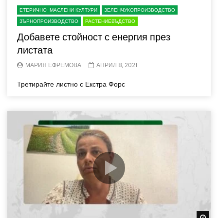
ЕТЕРИЧНО-МАСЛЕНИ КУЛТУРИ
ЗЕЛЕНЧУКОПРОИЗВОДСТВО
ЗЪРНОПРОИЗВОДСТВО
РАСТЕНИЕВЪДСТВО
Добавете стойност с енергия през
листата
МАРИЯ ЕФРЕМОВА
АПРИЛ 8, 2021
Третирайте листно с Екстра Форс
Wa