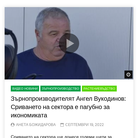
Wa
ВИДЕО НОВИНИ
ЗЪРНОПРОИЗВОДСТВО
РАСТЕНИЕВЪДСТВО
Зърнопроизводителят Ангел Вукодинов:
Сриването на сектора е пагубно за
икономиката
АНЕТА БОЖИДАРОВА
СЕПТЕМВРИ 19, 2022
Сриването на сектора ще донесе големи щети за