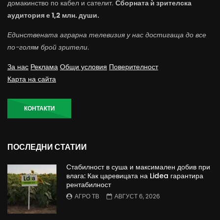
домакинство по кабел и сателит.
Сборната ѝ зрителска
аудитория е 1,2 млн. души.
Единствената аграрна телевизия у нас достигаща до все
по-голям брой зрители.
За нас
Реклама
Общи условия
Поверителност
Карта на сайта
КОНТАКТИ
ПОСЛЕДНИ СТАТИИ
Стабилност в суша и максимален добив при
влага: Как царевицата на Lidea гарантира
рентабилност
АГРО ТВ
АВГУСТ 6, 2026