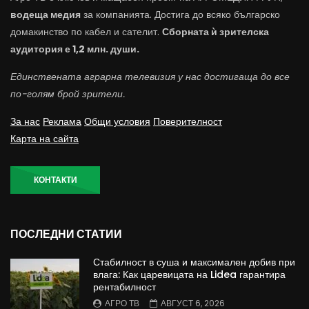
водеща медия
за компанията. Достига до всяко българско
домакинство по кабел и сателит.
Сборната ѝ зрителска
аудитория е 1,2 млн. души.
Единствената аграрна телевизия у нас достигаща до все
по-голям брой зрители.
За нас
Реклама
Общи условия
Поверителност
Карта на сайта
КОНТАКТИ
ПОСЛЕДНИ СТАТИИ
Стабилност в суша и максимален добив при
влага: Как царевицата на Lidea гарантира
рентабилност
АГРО ТВ
АВГУСТ 6, 2026