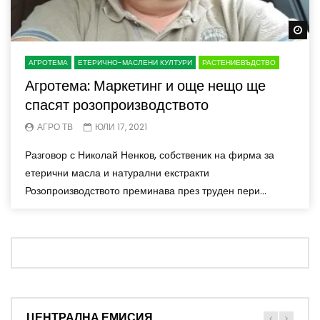
Wa
АГРОТЕМА
ЕТЕРИЧНО-МАСЛЕНИ КУЛТУРИ
РАСТЕНИЕВЪДСТВО
Агротема: Маркетинг и още нещо ще
спасят розопроизводството
АГРО ТВ
ЮЛИ 17, 2021
Разговор с Николай Ненков, собственик на фирма за
етерични масла и натурални екстракти
Розопроизводството преминава през труден пери...
ЦЕНТРАЛНА ЕМИСИЯ