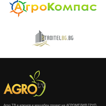
Агро ТВ е ключов и мащабен проект на АГРОМЕДИЯ ГРУП,