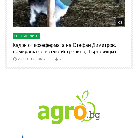
Watch Later
Watch 
ОТ ЗРИТЕЛИТЕ
О
Кадри от козефермата на Стефан Димитров,
А
намираща се в село Ястребино, Търговищко
АГРО ТВ
2.1K
2