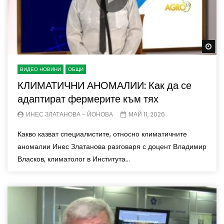
Wa
ВИДЕО НОВИНИ
ОБЩИ
КЛИМАТИЧНИ АНОМАЛИИ: Как да се
адаптират фермерите към тях
ИНЕС ЗЛАТАНОВА - ЙОНОВА
МАЙ 11, 2026
Какво казват специалистите, относно климатичните
аномалии Инес Златанова разговаря с доцент Владимир
Власков, климатолог в Института...