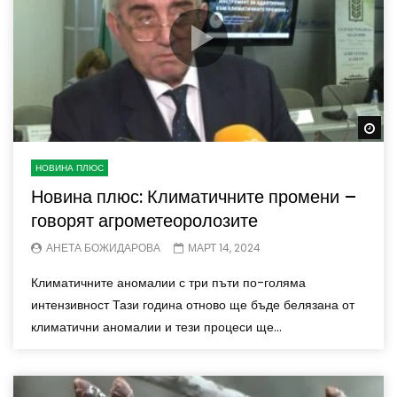
Wa
НОВИНА ПЛЮС
Новина плюс: Климатичните промени –
говорят агрометеоролозите
АНЕТА БОЖИДАРОВА
МАРТ 14, 2024
Климатичните аномалии с три пъти по-голяма
интензивност Тази година отново ще бъде белязана от
климатични аномалии и тези процеси ще...