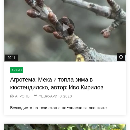
Wa
10.11
АРХИВ
Агротема: Мека и топла зима в
кюстендилско, автор: Иво Кирилов
АГРО ТВ
ФЕВРУАРИ 10, 2020
Безводието на този етап е по-опасно за овошките