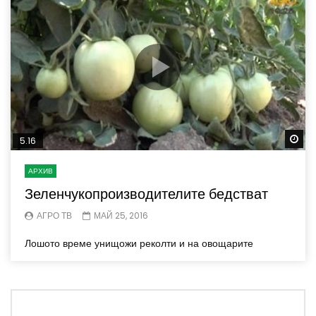
Wa
5.16
АРХИВ
Зеленчукопроизводителите бедстват
АГРО ТВ
МАЙ 25, 2016
Лошото време унищожи реколти и на овощарите