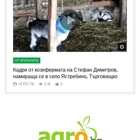
Watch Later
Watch 
ОТ ЗРИТЕЛИТЕ
О
Кадри от козефермата на Стефан Димитров,
А
намираща се в село Ястребино, Търговищко
АГРО ТВ
2.1K
2