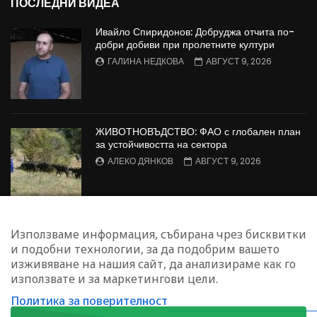
ПОСЛЕДНИ ВИДЕА
Ивайло Спиридонов: Добруджа отчита по-
добри добиви при пролетните култури
ГАЛИНА НЕДКОВА
АВГУСТ 9, 2026
ЖИВОТНОВЪДСТВО: ФАО с глобален план
за устойчивостта на сектора
АЛЕКО ДЯНКОВ
АВГУСТ 9, 2026
Георги Андонов: Тежката администрация
Използваме информация, събирана чрез бисквитки
затруднява работата на животновъдите
и подобни технологии, за да подобрим вашето
ИНЕС ЗЛАТАНОВА - ЙОНОВА
изживяване на нашия сайт, да анализираме как го
АВГУСТ 8, 2026
използвате и за маркетингови цели.
Политика за поверителност
ЗАПИШЕТЕ СЕ ЗА НАШИЯ БЮЛЕТИН