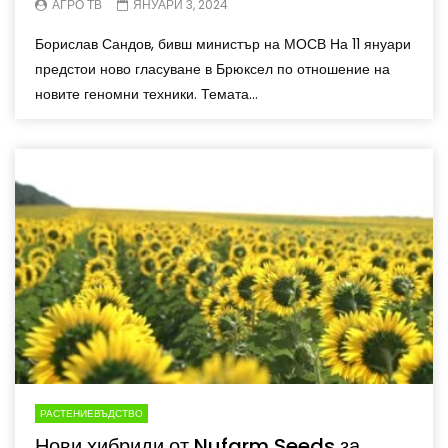
АГРО ТВ
ЯНУАРИ 3, 2024
Борислав Сандов, бивш министър на МОСВ На 11 януари
предстои ново гласуване в Брюксел по отношение на
новите геномни техники. Темата...
РАСТЕНИЕВЪДСТВО
Нови хибриди от Nufarm Seeds за