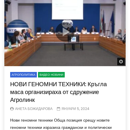
Wa
АГРОПОЛИТИКА
ВИДЕО НОВИНИ
НОВИ ГЕНОМНИ ТЕХНИКИ: Кръгла
маса организираха от сдружение
Агролинк
АНЕТА БОЖИДАРОВА
ЯНУАРИ 5, 2024
Нови геномни техники Обща позиция срещу новите
геномни техники изразиха граждански и политически