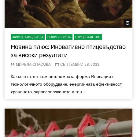
Wa
ЖИВОТНОВЪДСТВО
НОВИНА ПЛЮС
ПТИЦЕВЪДСТВО
Новина плюс: Иновативно птицевъдство
за високи резултати
МИРЕЛА СПАСОВА
СЕПТЕМВРИ 28, 2023
Какъв е пътят към автономната ферма Иновации в
технологичното оборудване, енергийната ефективност,
храненето, здравеопазването и ген...