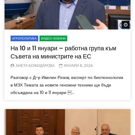
Wa
АГРОПОЛИТИКА
ВИДЕО НОВИНИ
На 10 и 11 януари – работна група към
Съвета на министрите на ЕС
АНЕТА БОЖИДАРОВА
ЯНУАРИ 8, 2024
Разговор с Д-р Ивелин Ризов, експерт по биотехнологии
в МЗХ Темата за новите геномни техники ще бъде
обсъждана на 10 и 11 януари ...