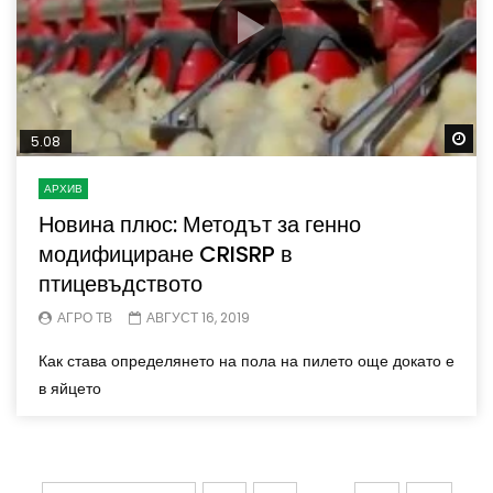
Wa
5.08
АРХИВ
Новина плюс: Методът за генно
модифициране CRISRP в
птицевъдството
АГРО ТВ
АВГУСТ 16, 2019
Как става определянето на пола на пилето още докато е
в яйцето