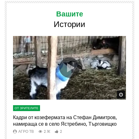
Вашите
Истории
Watch Later
Watch 
ОТ ЗРИТЕЛИТЕ
О
Кадри от козефермата на Стефан Димитров,
А
намираща се в село Ястребино, Търговищко
АГРО ТВ
2.1K
2