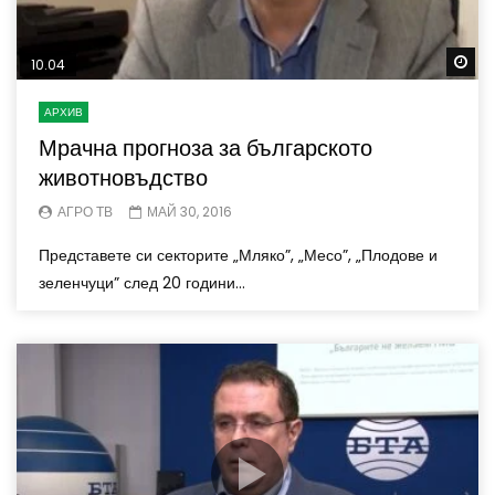
Wa
10.04
АРХИВ
Мрачна прогноза за българското
животновъдство
АГРО ТВ
МАЙ 30, 2016
Представете си секторите „Мляко”, „Месо”, „Плодове и
зеленчуци” след 20 години...