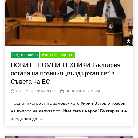
Wa
ВИДЕО НОВИНИ
РАСТЕНИЕВЪДСТВО
НОВИ ГЕНОМНИ ТЕХНИКИ: България
остава на позиция „въздържал се“ в
Съвета на ЕС
АНЕТА БОЖИДАРОВА
ФЕВРУАРИ 17, 2024
Така министърът на земеделието Кирил Вътев отговори
на въпрос на депутат от “Има такъв народ” България ще
продължи да гл...