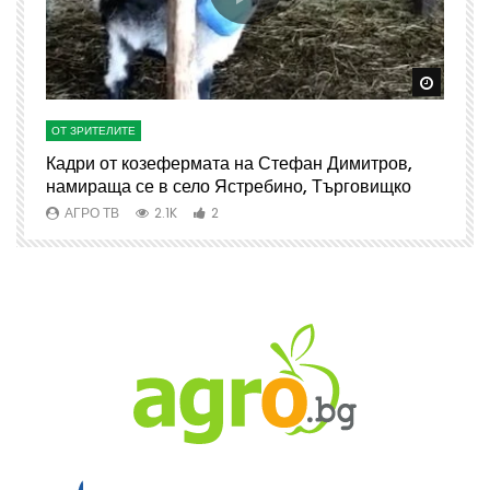
Watch Later
Watch 
ОТ ЗРИТЕЛИТЕ
О
Кадри от козефермата на Стефан Димитров,
А
намираща се в село Ястребино, Търговищко
АГРО ТВ
2.1K
2