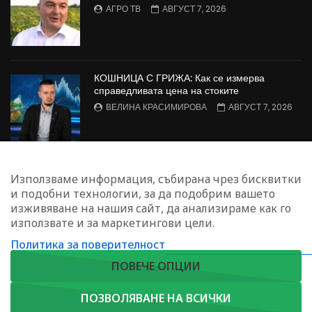
АГРО ТВ
АВГУСТ 7, 2026
КОШНИЦА С ГРИЖА: Как се измерва
справедливата цена на стоките
ВЕЛИНА КРАСИМИРОВА
АВГУСТ 7, 2026
Централна емисия новини на Агро ТВ:
Използваме информация, събирана чрез бисквитки
жътвата в Добруджа, трудностите пред
и подобни технологии, за да подобрим вашето
животновъдите и пчеларството у нас
изживяване на нашия сайт, да анализираме как го
АГРО ТВ
АВГУСТ 6, 2026
използвате и за маркетингови цели.
Политика за поверителност
ЗАПИШЕТЕ СЕ ЗА НАШИЯ БЮЛЕТИН
ПОВЕЧЕ ОПЦИИ
ПОЗВОЛЯВАНЕ НА ВСИЧКИ
Copyright © 2023. Agrotv.bg | София, жк. Лозенец, ул."Червена стена"