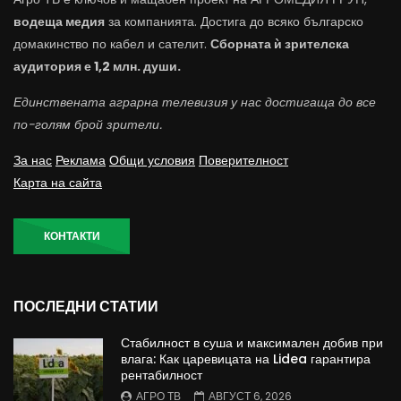
водеща медия
за компанията. Достига до всяко българско
домакинство по кабел и сателит.
Сборната ѝ зрителска
аудитория е 1,2 млн. души.
Единствената аграрна телевизия у нас достигаща до все
по-голям брой зрители.
За нас
Реклама
Общи условия
Поверителност
Карта на сайта
КОНТАКТИ
ПОСЛЕДНИ СТАТИИ
Стабилност в суша и максимален добив при
влага: Как царевицата на Lidea гарантира
рентабилност
АГРО ТВ
АВГУСТ 6, 2026