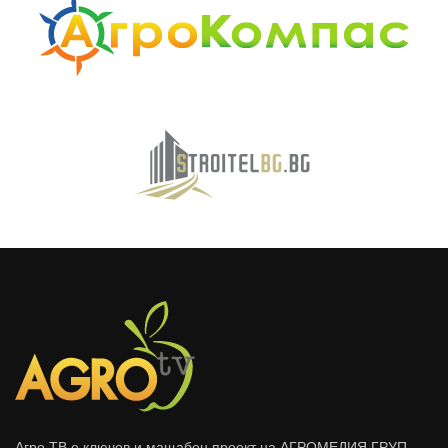
Агро ТВ е ключов и мащабен проект на АГРОМЕДИЯ ГРУП,