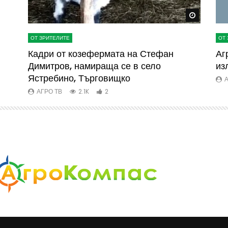
Watch Later
Watch La
ОТ ЗРИТЕЛИТЕ
ОТ 
ва
Кадри от козефермата на Стефан
Аг
Димитров, намираща се в село
из
Ястребино, Търговищко
А
АГРО ТВ
2.1K
2