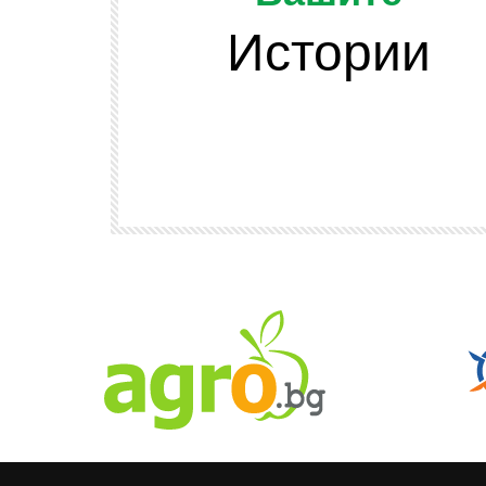
Истории
Watch Later
ОТ ЗРИТЕЛИТЕ
и подскачат
Да напомним, че младежта се разви
 сено във
и няма да спира развитието си
АГРО ТВ
608
2