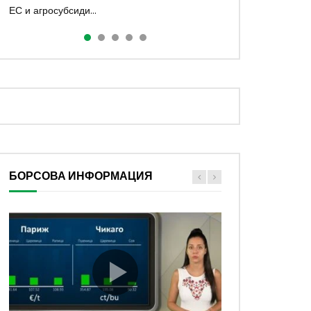
ЕС и агросубсиди...
аграрният...
малинопроизводството и международ...
полз...
БОРСОВА ИНФОРМАЦИЯ