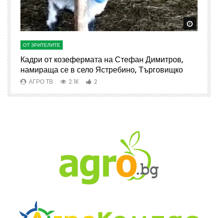
Watch Later
Watch 
ОТ ЗРИТЕЛИТЕ
О
Кадри от козефермата на Стефан Димитров,
А
намираща се в село Ястребино, Търговищко
АГРО ТВ
2.1K
2