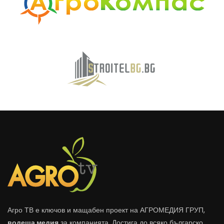
Агро ТВ е ключов и мащабен проект на АГРОМЕДИЯ ГРУП,
водеща медия
за компанията. Достига до всяко българско