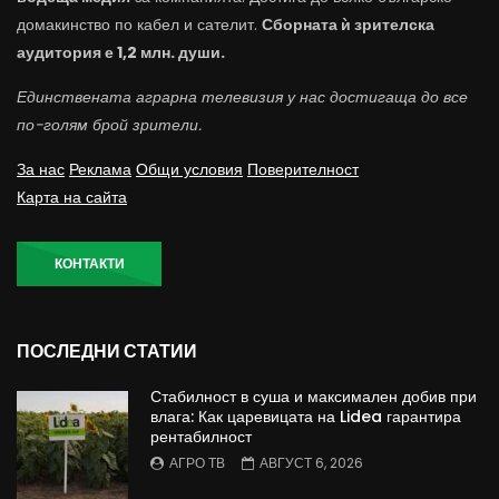
домакинство по кабел и сателит.
Сборната ѝ зрителска
аудитория е 1,2 млн. души.
Единствената аграрна телевизия у нас достигаща до все
по-голям брой зрители.
За нас
Реклама
Общи условия
Поверителност
Карта на сайта
КОНТАКТИ
ПОСЛЕДНИ СТАТИИ
Стабилност в суша и максимален добив при
влага: Как царевицата на Lidea гарантира
рентабилност
АГРО ТВ
АВГУСТ 6, 2026