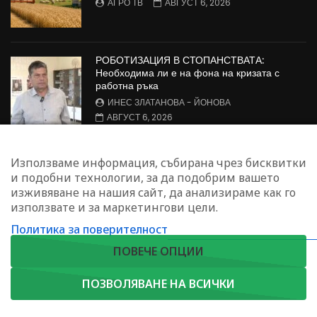
АГРО ТВ
АВГУСТ 6, 2026
РОБОТИЗАЦИЯ В СТОПАНСТВАТА:
Необходима ли е на фона на кризата с
работна ръка
ИНЕС ЗЛАТАНОВА - ЙОНОВА
АВГУСТ 6, 2026
Борсовата информация по АГРО ТВ на 6
Използваме информация, събирана чрез бисквитки
август
и подобни технологии, за да подобрим вашето
АГРО ТВ
АВГУСТ 6, 2026
изживяване на нашия сайт, да анализираме как го
използвате и за маркетингови цели.
Политика за поверителност
ЗАПИШЕТЕ СЕ ЗА НАШИЯ БЮЛЕТИН
ПОВЕЧЕ ОПЦИИ
ПОЗВОЛЯВАНЕ НА ВСИЧКИ
Copyright © 2023. Agrotv.bg | София, жк. Лозенец, ул."Червена стена"
АБОНИРАЙ СЕ
46 П.К. 1421