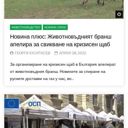
Wa
ЖИВОТНОВЪДСТВО
НОВИНА ПЛЮС
Новина плюс: Животновъдният бранш
апелира за свикване на кризисен щаб
ГЕОРГИ КУСИТАСЕВ
АПРИЛ 28, 2022
За организиране на кризисен щаб в България апелират
от животновъдния бранш. Новините за спиране на
руските доставки на газ у нас, во...