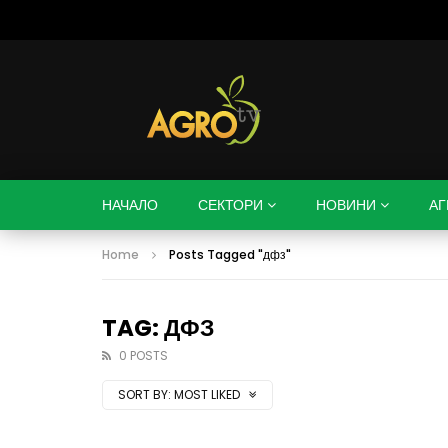
НАЧАЛО
СЕКТОРИ
НОВИНИ
АГ
Home
Posts Tagged "дфз"
TAG: ДФЗ
0 POSTS
SORT BY:
MOST LIKED