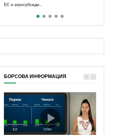
ЕС и агросубсиди...
аграрният...
малинопроизводството и международ...
полз...
БОРСОВА ИНФОРМАЦИЯ