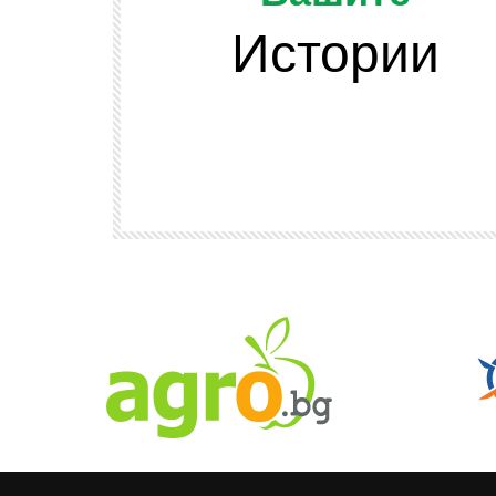
Истории
Watch Later
ОТ ЗРИТЕЛИТЕ
и подскачат
Да напомним, че младежта се разви
 сено във
и няма да спира развитието си
АГРО ТВ
608
2