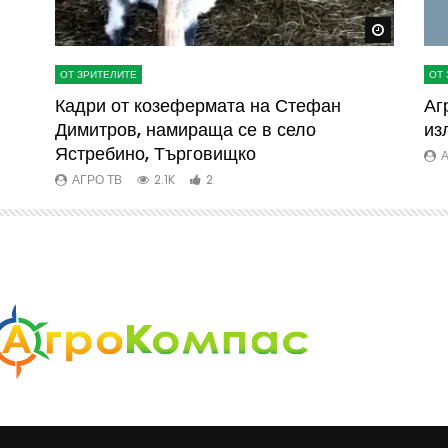
Watch Later
Watch La
ОТ ЗРИТЕЛИТЕ
ОТ 
ва
Кадри от козефермата на Стефан
Аг
Димитров, намираща се в село
из
Ястребино, Търговищко
А
АГРО ТВ
2.1K
2