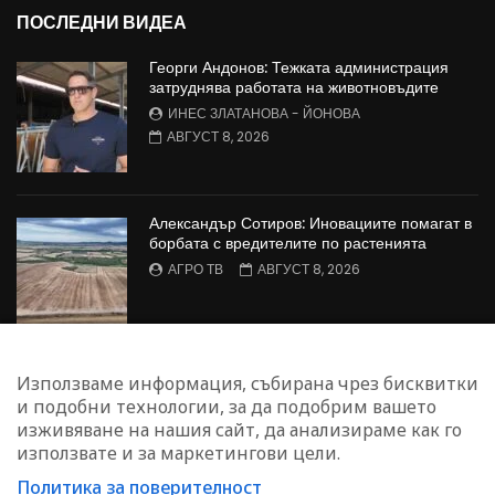
ПОСЛЕДНИ ВИДЕА
Георги Андонов: Тежката администрация
затруднява работата на животновъдите
ИНЕС ЗЛАТАНОВА - ЙОНОВА
АВГУСТ 8, 2026
Александър Сотиров: Иновациите помагат в
борбата с вредителите по растенията
АГРО ТВ
АВГУСТ 8, 2026
МАЛИНОПРОИЗВОДСТВО: Недостиг на
Използваме информация, събирана чрез бисквитки
работна ръка в сектора
и подобни технологии, за да подобрим вашето
БОЖИДАР КАПИТАНСКИ
АВГУСТ 8, 2026
изживяване на нашия сайт, да анализираме как го
използвате и за маркетингови цели.
Политика за поверителност