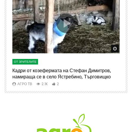
Watch Later
Watch 
ОТ ЗРИТЕЛИТЕ
О
Кадри от козефермата на Стефан Димитров,
А
намираща се в село Ястребино, Търговищко
АГРО ТВ
2.1K
2