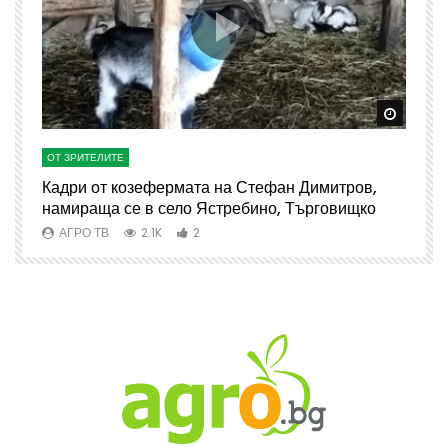
Watch Later
Watch 
ОТ ЗРИТЕЛИТЕ
О
Кадри от козефермата на Стефан Димитров,
А
намираща се в село Ястребино, Търговищко
АГРО ТВ
2.1K
2