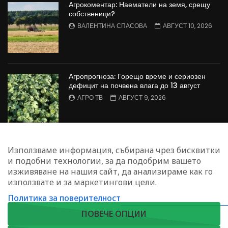
Агрокоментар: Наематели на земя, срещу
собственици?
ВАЛЕНТИНА СПАСОВА
АВГУСТ 10, 2026
Агропрогноза: Горещо време и сериозен
дефицит на почвена влага до 13 август
АГРО ТВ
АВГУСТ 9, 2026
КООПЕРИРАНЕ: Защо някои стопани имат
Използваме информация, събирана чрез бисквитки
резерви към него
и подобни технологии, за да подобрим вашето
БОЖИДАР КАПИТАНСКИ
АВГУСТ 9, 2026
изживяване на нашия сайт, да анализираме как го
използвате и за маркетингови цели.
Политика за поверителност
ЗАПИШЕТЕ СЕ ЗА НАШИЯ БЮЛЕТИН
ПОВЕЧЕ ОПЦИИ