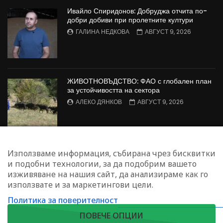
Ивайло Спиридонов: Добруджа отчита по-
добри добиви при пролетните култури
ГАЛИНА НЕДКОВА
АВГУСТ 9, 2026
ЖИВОТНОВЪДСТВО: ФАО с глобален план
за устойчивостта на сектора
АЛЕКО ДЯНКОВ
АВГУСТ 9, 2026
Георги Андонов: Тежката администрация
Използваме информация, събирана чрез бисквитки
затруднява работата на животновъдите
и подобни технологии, за да подобрим вашето
ИНЕС ЗЛАТАНОВА - ЙОНОВА
изживяване на нашия сайт, да анализираме как го
АВГУСТ 8, 2026
използвате и за маркетингови цели.
Политика за поверителност
ЗАПИШЕТЕ СЕ ЗА НАШИЯ БЮЛЕТИН
ПОВЕЧЕ ОПЦИИ