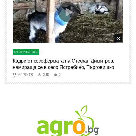
Watch Later
Watch 
ОТ ЗРИТЕЛИТЕ
О
Кадри от козефермата на Стефан Димитров,
А
намираща се в село Ястребино, Търговищко
АГРО ТВ
2.1K
2