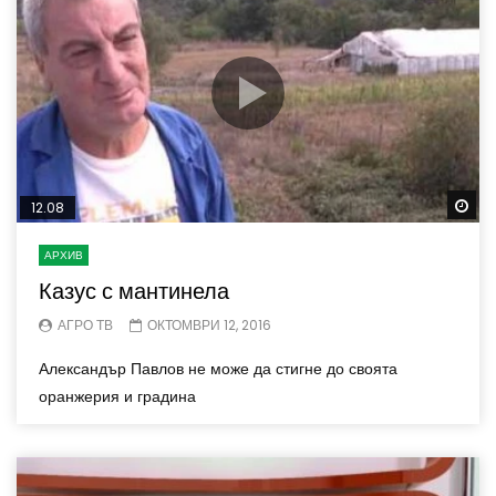
Wa
12.08
АРХИВ
Казус с мантинела
АГРО ТВ
ОКТОМВРИ 12, 2016
Александър Павлов не може да стигне до своята
оранжерия и градина