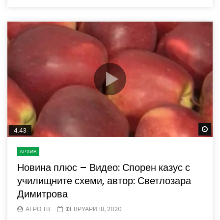
Wa
4.43
АРХИВ
Новина плюс – Видео: Спорен казус с
училищните схеми, автор: Светлозара
Димитрова
АГРО ТВ
ФЕВРУАРИ 18, 2020