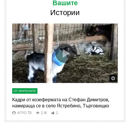
Вашите
Истории
Watch Later
Watch 
ОТ ЗРИТЕЛИТЕ
О
Кадри от козефермата на Стефан Димитров,
А
намираща се в село Ястребино, Търговищко
АГРО ТВ
2.1K
2