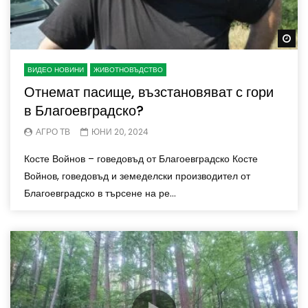
Wa
ВИДЕО НОВИНИ
ЖИВОТНОВЪДСТВО
Отнемат пасище, възстановяват с гори
в Благоевградско?
АГРО ТВ
ЮНИ 20, 2024
Косте Войнов – говедовъд от Благоевградско Косте
Войнов, говедовъд и земеделски производител от
Благоевградско в търсене на ре...