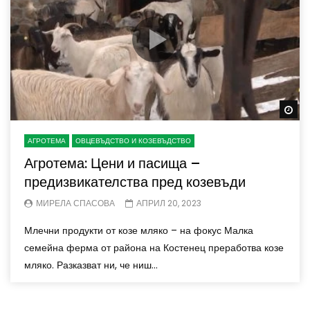
Wa
АГРОТЕМА
ОВЦЕВЪДСТВО И КОЗЕВЪДСТВО
Агротема: Цени и пасища –
предизвикателства пред козевъди
МИРЕЛА СПАСОВА
АПРИЛ 20, 2023
Млечни продукти от козе мляко – на фокус Малка
семейна ферма от района на Костенец преработва козе
мляко. Разказват ни, че ниш...