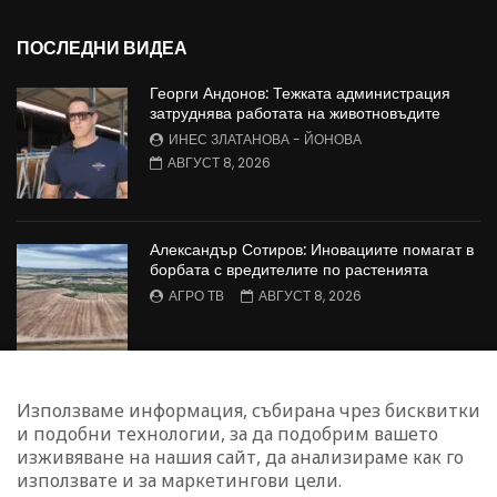
ПОСЛЕДНИ ВИДЕА
Георги Андонов: Тежката администрация
затруднява работата на животновъдите
ИНЕС ЗЛАТАНОВА - ЙОНОВА
АВГУСТ 8, 2026
Александър Сотиров: Иновациите помагат в
борбата с вредителите по растенията
АГРО ТВ
АВГУСТ 8, 2026
МАЛИНОПРОИЗВОДСТВО: Недостиг на
Използваме информация, събирана чрез бисквитки
работна ръка в сектора
и подобни технологии, за да подобрим вашето
БОЖИДАР КАПИТАНСКИ
АВГУСТ 8, 2026
изживяване на нашия сайт, да анализираме как го
използвате и за маркетингови цели.