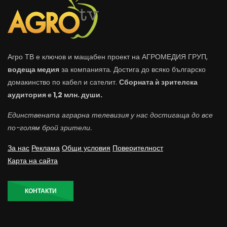
Агро ТВ е ключов и мащабен проект на АГРОМЕДИЯ ГРУП,
водеща медия
за компанията. Достига до всяко българско
домакинство по кабел и сателит.
Сборната ѝ зрителска
аудитория е 1,2 млн. души.
Единствената аграрна телевизия у нас достигаща до все
по-голям брой зрители.
За нас
Реклама
Общи условия
Поверителност
Карта на сайта
КОНТАКТИ