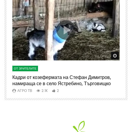
Watch Later
Watch 
ОТ ЗРИТЕЛИТЕ
О
Кадри от козефермата на Стефан Димитров,
А
намираща се в село Ястребино, Търговищко
АГРО ТВ
2.1K
2