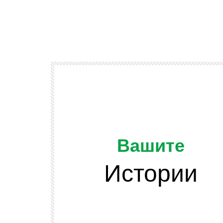
Вашите
Истории
Watch Later
ОТ ЗРИТЕЛИТЕ
и подскачат
Да напомним, че младежта се разви
 сено във
и няма да спира развитието си