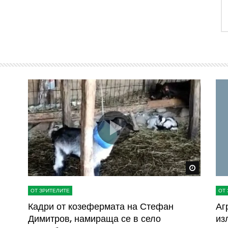
Watch Later
Watch La
ОТ ЗРИТЕЛИТЕ
ОТ 
ва
Кадри от козефермата на Стефан
Аг
Димитров, намираща се в село
из