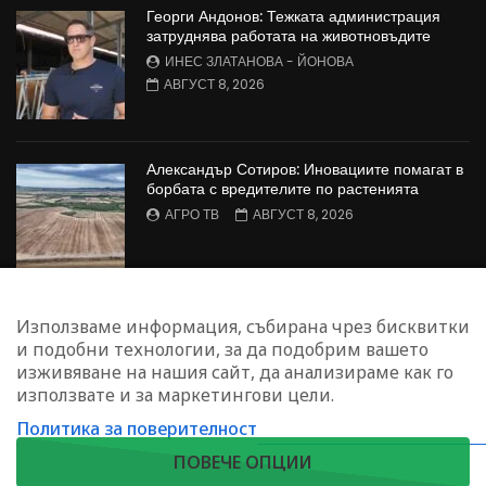
Георги Андонов: Тежката администрация
затруднява работата на животновъдите
ИНЕС ЗЛАТАНОВА - ЙОНОВА
АВГУСТ 8, 2026
Александър Сотиров: Иновациите помагат в
борбата с вредителите по растенията
АГРО ТВ
АВГУСТ 8, 2026
МАЛИНОПРОИЗВОДСТВО: Недостиг на
Използваме информация, събирана чрез бисквитки
работна ръка в сектора
и подобни технологии, за да подобрим вашето
БОЖИДАР КАПИТАНСКИ
АВГУСТ 8, 2026
изживяване на нашия сайт, да анализираме как го
използвате и за маркетингови цели.
Политика за поверителност
ЗАПИШЕТЕ СЕ ЗА НАШИЯ БЮЛЕТИН
ПОВЕЧЕ ОПЦИИ