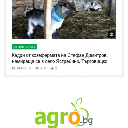
Watch Later
Watch 
ОТ ЗРИТЕЛИТЕ
О
Кадри от козефермата на Стефан Димитров,
А
намираща се в село Ястребино, Търговищко
АГРО ТВ
2.1K
2