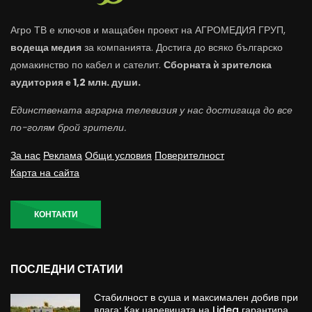
Агро ТВ е ключов и мащабен проект на АГРОМЕДИЯ ГРУП,
водеща медия
за компанията. Достига до всяко българско
домакинство по кабел и сателит.
Сборната ѝ зрителска
аудитория е 1,2 млн. души.
Единствената аграрна телевизия у нас достигаща до все
по-голям брой зрители.
За нас
Реклама
Общи условия
Поверителност
Карта на сайта
КОНТАКТИ
ПОСЛЕДНИ СТАТИИ
Стабилност в суша и максимален добив при
влага: Как царевицата на Lidea гарантира