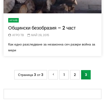
АРХИВ
Общински безобразия – 2 част
АГРО ТВ
МАЙ 29, 2015
Как едно разследване за незаконна сеч разкри война за
мери
Страница 3 от 3
1
2
3