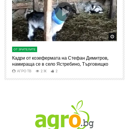
Watch Later
Watch 
ОТ ЗРИТЕЛИТЕ
О
Кадри от козефермата на Стефан Димитров,
А
намираща се в село Ястребино, Търговищко
АГРО ТВ
2.1K
2