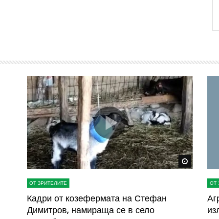
Watch Later
Watch La
ОТ ЗРИТЕЛИТЕ
ОТ 
ва
Кадри от козефермата на Стефан
Аг
Димитров, намираща се в село
из