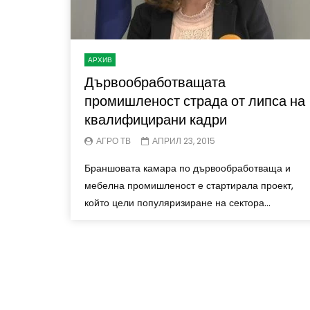
АРХИВ
Дървообработващата
промишленост страда от липса на
квалифицирани кадри
АГРО ТВ
АПРИЛ 23, 2015
Браншовата камара по дървообработваща и
мебелна промишленост е стартирала проект,
който цели популяризиране на сектора...