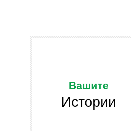
Вашите
Истории
Watch Later
ОТ ЗРИТЕЛИТЕ
и подскачат
Да напомним, че младежта се разви
 сено във
и няма да спира развитието си