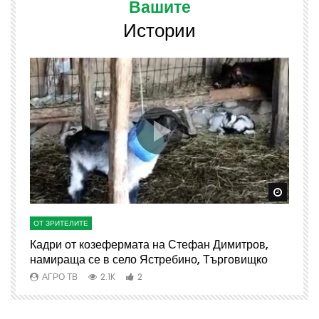
Вашите
Истории
Watch Later
Watch 
ОТ ЗРИТЕЛИТЕ
О
Кадри от козефермата на Стефан Димитров,
А
намираща се в село Ястребино, Търговищко
АГРО ТВ
2.1K
2