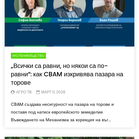
РАСТЕНИЕВЪДСТВО
„Всички са равни, но някои са по-
равни“: как CBAM изкривява пазара на
торове
АГРО ТВ
МАРТ 11, 2026
CBAM създава несигурност на пазара на торове и
поставя под натиск европейското земеделие
Въвеждането на Механизма за корекция на въг...