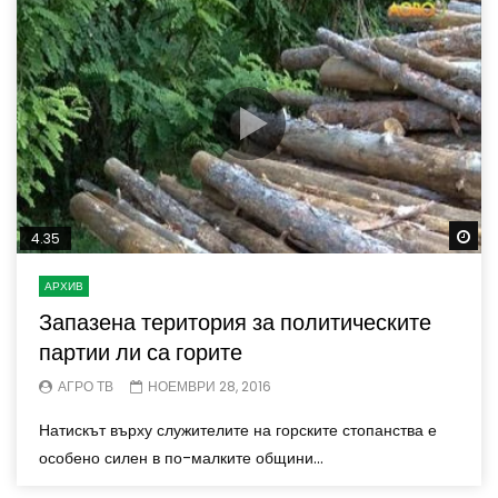
Wa
4.35
АРХИВ
Запазена територия за политическите
партии ли са горите
АГРО ТВ
НОЕМВРИ 28, 2016
Натискът върху служителите на горските стопанства е
особено силен в по-малките общини...