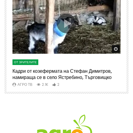
Watch Later
Watch 
ОТ ЗРИТЕЛИТЕ
О
Кадри от козефермата на Стефан Димитров,
А
намираща се в село Ястребино, Търговищко
АГРО ТВ
2.1K
2