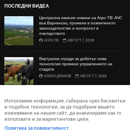
ПОСЛЕДНИ ВИДЕА
Централна емисия новини на Агро ТВ: АЧС
във Варненско, промени в поземленото
законодателство и контролът в
пчеларството
АГРО ТВ
АВГУСТ 7, 2026
Виртуални огради за добитък: нова
технология променя управлението на
стадата
АЛЕКО ДЯНКОВ
АВГУСТ 7, 2026
Европейската комисия предприема
Използваме информация, събирана чрез бисквитки
допълнителни мерки в подкрепа на
и подобни технологии, за да подобрим вашето
земеделските стопани
изживяване на нашия сайт, да анализираме как го
АГРО ТВ
АВГУСТ 7, 2026
използвате и за маркетингови цели.
Политика за поверителност