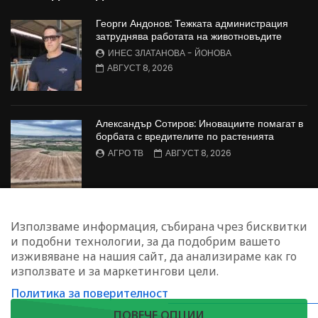
Георги Андонов: Тежката администрация
затруднява работата на животновъдите
ИНЕС ЗЛАТАНОВА - ЙОНОВА
АВГУСТ 8, 2026
Александър Сотиров: Иновациите помагат в
борбата с вредителите по растенията
АГРО ТВ
АВГУСТ 8, 2026
МАЛИНОПРОИЗВОДСТВО: Недостиг на
Използваме информация, събирана чрез бисквитки
работна ръка в сектора
и подобни технологии, за да подобрим вашето
БОЖИДАР КАПИТАНСКИ
АВГУСТ 8, 2026
изживяване на нашия сайт, да анализираме как го
използвате и за маркетингови цели.
Политика за поверителност
ЗАПИШЕТЕ СЕ ЗА НАШИЯ БЮЛЕТИН
ПОВЕЧЕ ОПЦИИ