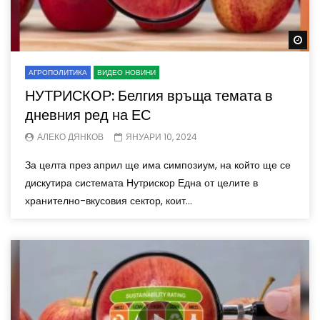
Wa
АГРОПОЛИТИКА
ВИДЕО НОВИНИ
НУТРИСКОР: Белгия връща темата в
дневния ред на ЕС
АЛЕКО ДЯНКОВ
ЯНУАРИ 10, 2024
За целта през април ще има симпозиум, на който ще се
дискутира системата Нутрискор Една от целите в
хранително-вкусовия сектор, коит...