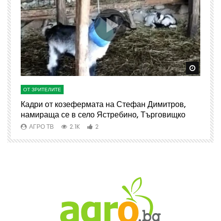
Watch Later
Watch 
ОТ ЗРИТЕЛИТЕ
О
Кадри от козефермата на Стефан Димитров,
А
намираща се в село Ястребино, Търговищко
АГРО ТВ
2.1K
2