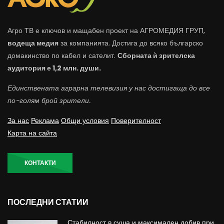
Агро ТВ е ключов и мащабен проект на АГРОМЕДИЯ ГРУП,
водеща медия
за компанията. Достига до всяко българско
домакинство по кабел и сателит.
Сборната ѝ зрителска
аудитория е 1,2 млн. души.
Единствената аграрна телевизия у нас достигаща до все
по-голям брой зрители.
За нас
Реклама
Общи условия
Поверителност
Карта на сайта
КОНТАКТИ
ПОСЛЕДНИ СТАТИИ
Стабилност в суша и максимален добив при