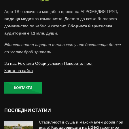
Агро ТВ е ключов и мащабен проект на АГРОМЕДИЯ ГРУП,
водеща медия
за компанията. Достига до всяко българско
домакинство по кабел и сателит.
Сборната ѝ зрителска
аудитория е 1,2 млн. души.
Единствената аграрна телевизия у нас достигаща до все
по-голям брой зрители.
За нас
Реклама
Общи условия
Поверителност
Карта на сайта
КОНТАКТИ
ПОСЛЕДНИ СТАТИИ
Стабилност в суша и максимален добив при
влага: Как царевицата на Lidea гарантира