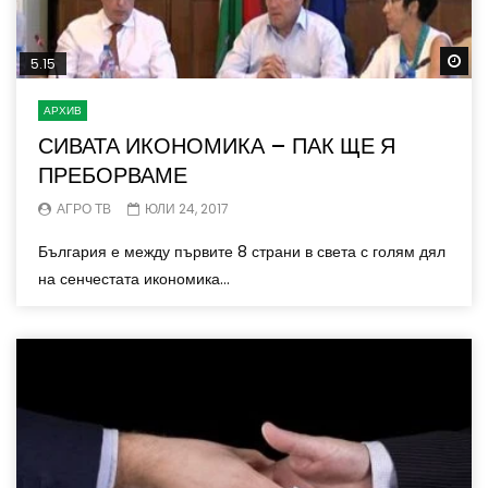
Wa
5.15
АРХИВ
СИВАТА ИКОНОМИКА – ПАК ЩЕ Я
ПРЕБОРВАМЕ
АГРО ТВ
ЮЛИ 24, 2017
България е между първите 8 страни в света с голям дял
на сенчестата икономика...