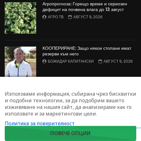
Агропрогноза: Горещо време и сериозен
дефицит на почвена влага до 13 август
АГРО ТВ
АВГУСТ 9, 2026
КООПЕРИРАНЕ: Защо някои стопани имат
резерви към него
БОЖИДАР КАПИТАНСКИ
АВГУСТ 9, 2026
Агрофорум: Консервационно земеделие,
Използваме информация, събирана чрез бисквитки
пазарен натиск върху
и подобни технологии, за да подобрим вашето
зеленчукопроизводителите и борба с
изживяване на нашия сайт, да анализираме как го
черната златка
използвате и за маркетингови цели.
АГРО ТВ
АВГУСТ 9, 2026
Политика за поверителност
ЗАПИШЕТЕ СЕ ЗА НАШИЯ БЮЛЕТИН
ПОВЕЧЕ ОПЦИИ