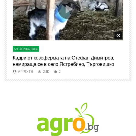
Watch Later
Watch 
ОТ ЗРИТЕЛИТЕ
О
Кадри от козефермата на Стефан Димитров,
А
намираща се в село Ястребино, Търговищко
АГРО ТВ
2.1K
2