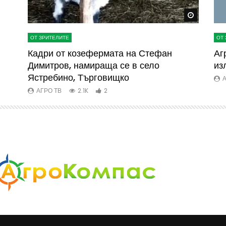
Watch Later
Watch La
ОТ ЗРИТЕЛИТЕ
ОТ 
ва
Кадри от козефермата на Стефан
Аг
Димитров, намираща се в село
из
Ястребино, Търговищко
А
АГРО ТВ
2.1K
2