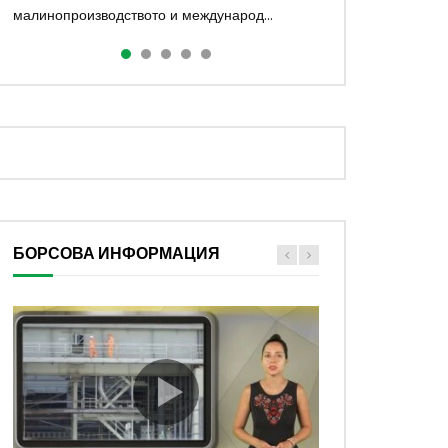
малинопроизводството и международ...
полз...
земеделието Във всеки...
БОРСОВА ИНФОРМАЦИЯ