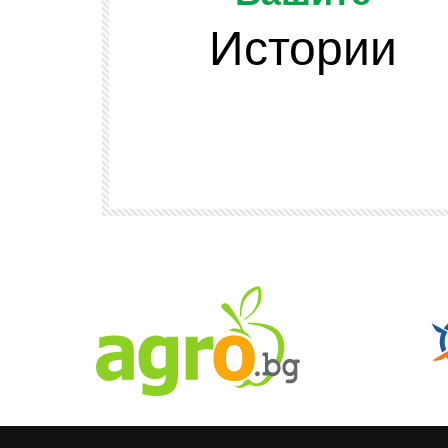
Истории
Watch Later
ОТ ЗРИТЕЛИТЕ
и подскачат
Да напомним, че младежта се разви
 сено във
и няма да спира развитието си
АГРО ТВ
608
2