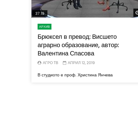
37.19
АРХИВ
Брюксел в превод: Висшето
аграрно образование, автор:
Валентина Спасова
АГРО ТВ
АПРИЛ 12, 2019
В студиото е проф. Христина Янчева