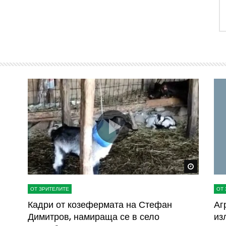
Watch Later
Watch La
ОТ ЗРИТЕЛИТЕ
ОТ 
ва
Кадри от козефермата на Стефан
Аг
Димитров, намираща се в село
из