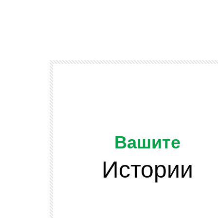
Вашите
Истории
Watch Later
ОТ ЗРИТЕЛИТЕ
и подскачат
Да напомним, че младежта се разви
 сено във
и няма да спира развитието си