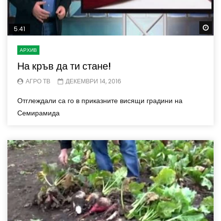
Wa
5.41
АРХИВ
На кръв да ти стане!
АГРО ТВ
ДЕКЕМВРИ 14, 2016
Отглеждали са го в приказните висящи градини на
Семирамида