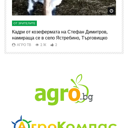
Watch Later
Watch 
ОТ ЗРИТЕЛИТЕ
О
Кадри от козефермата на Стефан Димитров,
А
намираща се в село Ястребино, Търговищко
АГРО ТВ
2.1K
2