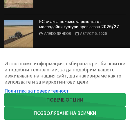
ЕС очаква по-висока реколта от
маслодайни култури през сезон 2026/27
АЛЕКО ДЯНКОВ
АВГУСТ 5, 2026
Брюксел в превод: Как България влиза в
Използваме информация, събирана чрез бисквитки
дебата за бъдещата селскостопанска
и подобни технологии, за да подобрим вашето
политика на ЕС
изживяване на нашия сайт, да анализираме как го
ВАЛЕНТИНА СПАСОВА
АВГУСТ 5, 2026
използвате и за маркетингови цели.
Политика за поверителност
ЗАПИШЕТЕ СЕ ЗА НАШИЯ БЮЛЕТИН
ПОВЕЧЕ ОПЦИИ
ПОЗВОЛЯВАНЕ НА ВСИЧКИ
Copyright © 2023. Agrotv.bg | София, жк. Лозенец, ул."Червена стена"
АБОНИРАЙ СЕ
46 П.К. 1421