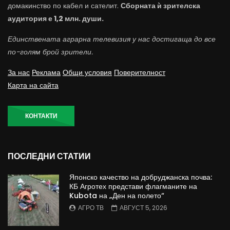
домакинство по кабел и сателит.
Сборната ѝ зрителска
аудитория е 1,2 млн. души.
Единствената аграрна телевизия у нас достигаща до все
по-голям брой зрители.
За нас
Реклама
Общи условия
Поверителност
Карта на сайта
КОНТАКТИ
ПОСЛЕДНИ СТАТИИ
Японско качество на добруджанска почва:
КБ Агротех представи флагманите на
Kubota на „Ден на полето“
АГРО ТВ
АВГУСТ 5, 2026