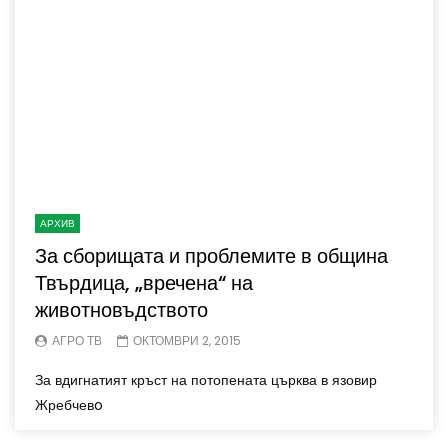
АРХИВ
За сборищата и проблемите в община
Твърдица, „вречена“ на
животновъдството
АГРО ТВ
ОКТОМВРИ 2, 2015
За вдигнатият кръст на потопената църква в язовир
Жребчевo