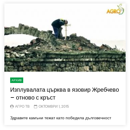
АРХИВ
Изплувалата църква в язовир Жребчево
– отново с кръст
АГРО ТВ
ОКТОМВРИ 1, 2015
Здравите камъни тежат като победила дълговечност