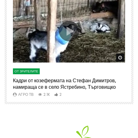
Watch Later
Watch 
ОТ ЗРИТЕЛИТЕ
О
Кадри от козефермата на Стефан Димитров,
А
намираща се в село Ястребино, Търговищко
АГРО ТВ
2.1K
2