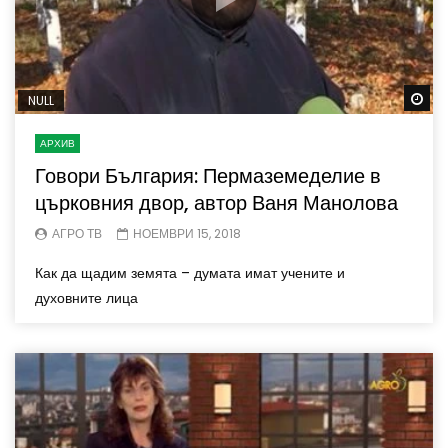
Wa
NULL
АРХИВ
Говори България: Пермаземеделие в
църковния двор, автор Ваня Манолова
АГРО ТВ
НОЕМВРИ 15, 2018
Как да щадим земята – думата имат учените и
духовните лица