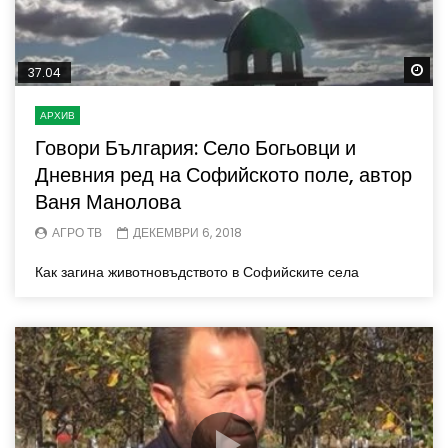
Wa
37.04
АРХИВ
Говори България: Село Богьовци и
Дневния ред на Софийското поле, автор
Ваня Манолова
АГРО ТВ
ДЕКЕМВРИ 6, 2018
Как загина животновъдството в Софийските села