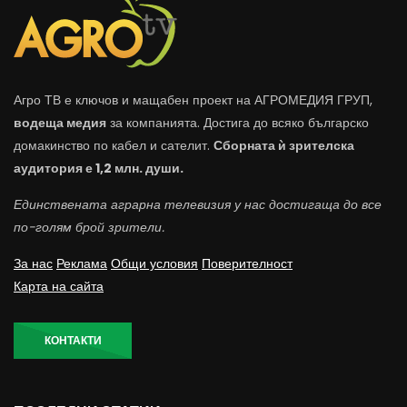
Агро ТВ е ключов и мащабен проект на АГРОМЕДИЯ ГРУП,
водеща медия
за компанията. Достига до всяко българско
домакинство по кабел и сателит.
Сборната ѝ зрителска
аудитория е 1,2 млн. души.
Единствената аграрна телевизия у нас достигаща до все
по-голям брой зрители.
За нас
Реклама
Общи условия
Поверителност
Карта на сайта
КОНТАКТИ