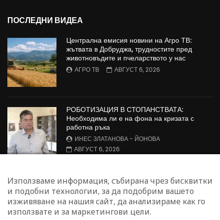
ПОСЛЕДНИ ВИДЕА
Централна емисия новини на Агро ТВ:
жътвата в Добруджа, трудностите пред
животновъдите и пчеларството у нас
АГРО ТВ
АВГУСТ 6, 2026
РОБОТИЗАЦИЯ В СТОПАНСТВАТА:
Необходима ли е на фона на кризата с
работна ръка
ИНЕС ЗЛАТАНОВА - ЙОНОВА
АВГУСТ 6, 2026
Борсовата информация по АГРО ТВ на 6
Използваме информация, събирана чрез бисквитки
август
и подобни технологии, за да подобрим вашето
АГРО ТВ
АВГУСТ 6, 2026
изживяване на нашия сайт, да анализираме как го
използвате и за маркетингови цели.