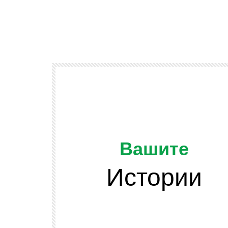
Вашите
Истории
Watch Later
ОТ ЗРИТЕЛИТЕ
и подскачат
Да напомним, че младежта се разви
 сено във
и няма да спира развитието си