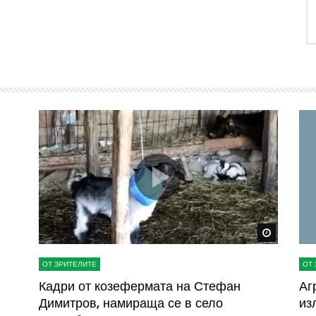
Watch Later
Watch La
ОТ ЗРИТЕЛИТЕ
ОТ 
ва
Кадри от козефермата на Стефан
Аг
Димитров, намираща се в село
из