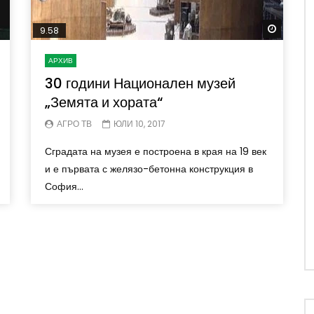
Watch 
9.58
АРХИВ
30 години Национален музей
„Земята и хората“
АГРО ТВ
ЮЛИ 10, 2017
Сградата на музея е построена в края на 19 век
и е първата с желязо-бетонна конструкция в
София...