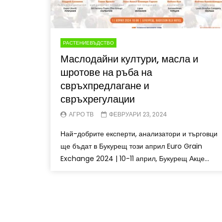
РАСТЕНИЕВЪДСТВО
Маслодайни култури, масла и
шротове на ръба на
свръхпредлагане и
свръхрегулации
АГРО ТВ
ФЕВРУАРИ 23, 2024
Най-добрите експерти, анализатори и търговци
ще бъдат в Букурещ този април Euro Grain
Exchange 2024 | 10-11 април, Букурещ Акце...