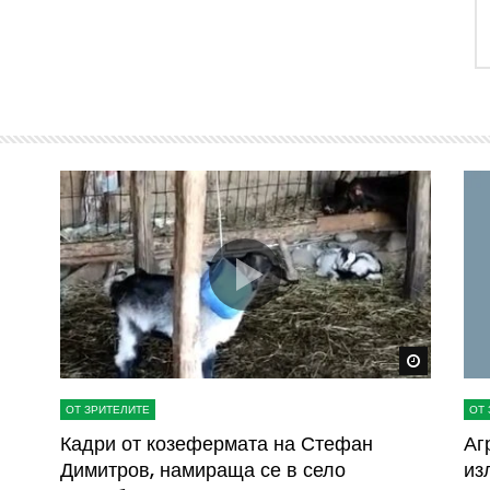
Watch Later
Watch La
ОТ ЗРИТЕЛИТЕ
ОТ 
ва
Кадри от козефермата на Стефан
Аг
Димитров, намираща се в село
из