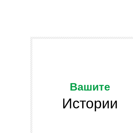
Вашите
Истории
Watch Later
ОТ ЗРИТЕЛИТЕ
и подскачат
Да напомним, че младежта се разви
 сено във
и няма да спира развитието си