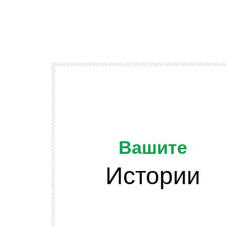
Вашите
Истории
Watch Later
ОТ ЗРИТЕЛИТЕ
и подскачат
Да напомним, че младежта се разви
 сено във
и няма да спира развитието си