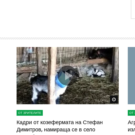
Watch Later
Watch La
ОТ ЗРИТЕЛИТЕ
ОТ 
ва
Кадри от козефермата на Стефан
Аг
Димитров, намираща се в село
из