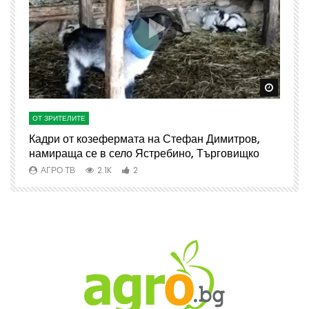
Watch Later
Watch 
ОТ ЗРИТЕЛИТЕ
О
Кадри от козефермата на Стефан Димитров,
А
намираща се в село Ястребино, Търговищко
АГРО ТВ
2.1K
2