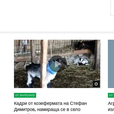
Watch Later
Watch La
ОТ ЗРИТЕЛИТЕ
ОТ 
ва
Кадри от козефермата на Стефан
Аг
Димитров, намираща се в село
из