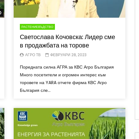
Watch Later
РАСТЕНИЕВЪДСТВО
Светослава Кочовска: Лидер сме
в продажбата на торове
АГРО ТВ
ФЕВРУАРИ 28, 2023
Поредната силна АГРА за КВС Агро България
Много посетители и огромен интерес към
торовете на YARA отчете фирма КВС Агро
България сле...