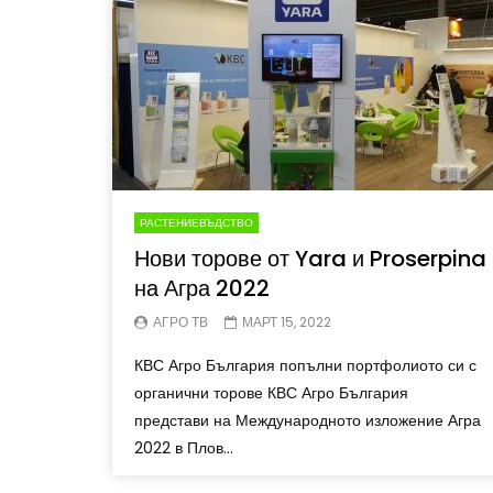
РАСТЕНИЕВЪДСТВО
Нови торове от Yara и Proserpina
на Агра 2022
АГРО ТВ
МАРТ 15, 2022
КВС Агро България попълни портфолиото си с
органични торове КВС Агро България
представи на Международното изложение Агра
2022 в Плов...