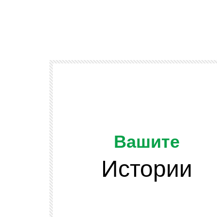
Вашите
Истории
Watch Later
ОТ ЗРИТЕЛИТЕ
и подскачат
Да напомним, че младежта се разви
 сено във
и няма да спира развитието си