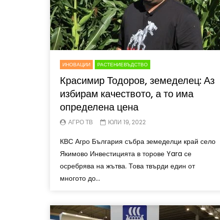
ИНОВАЦИИ
РАСТЕНИЕВЪДСТВО
Красимир Тодоров, земеделец: Аз
избирам качеството, а то има
определена цена
АГРО ТВ
ЮЛИ 19, 2022
КВС Агро България събра земеделци край село
Якимово Инвестицията в торове Yara се
осребрява на жътва. Това твърди един от
многото до...