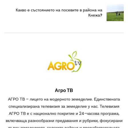
Какво е състоянието на посевите в района на
Кнежа?
Агро ТВ
АГРО ТВ – лицето на модерното земеделие. Единствената
специализирана телевизия за земеделие у нас. Телевизия
АГРО ТВ е с национално покритие и 24-часова програма,
включваща разнообразни предавания и рубрики, фокусирани
върху земеделието, селските райони и преработвателната