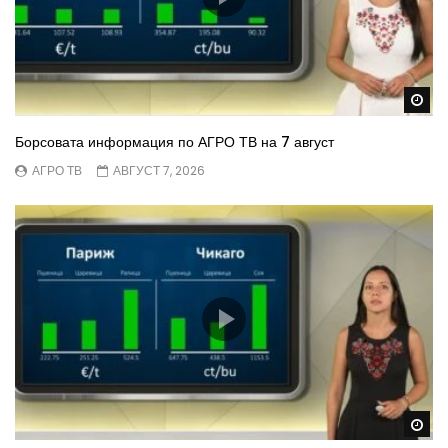
Wa
Борсовата информация по АГРО ТВ на 7 август
АГРО ТВ
АВГУСТ 7, 2026
Wa