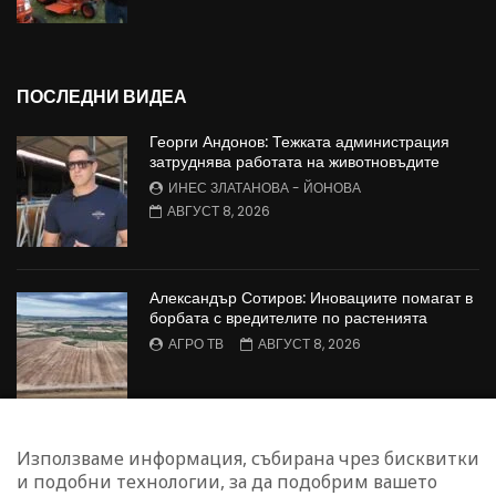
ПОСЛЕДНИ ВИДЕА
Георги Андонов: Тежката администрация
затруднява работата на животновъдите
ИНЕС ЗЛАТАНОВА - ЙОНОВА
АВГУСТ 8, 2026
Александър Сотиров: Иновациите помагат в
борбата с вредителите по растенията
АГРО ТВ
АВГУСТ 8, 2026
МАЛИНОПРОИЗВОДСТВО: Недостиг на
Използваме информация, събирана чрез бисквитки
работна ръка в сектора
и подобни технологии, за да подобрим вашето