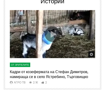
Истории
Watch Later
Watch 
ОТ ЗРИТЕЛИТЕ
О
Кадри от козефермата на Стефан Димитров,
А
намираща се в село Ястребино, Търговищко
АГРО ТВ
2.1K
2