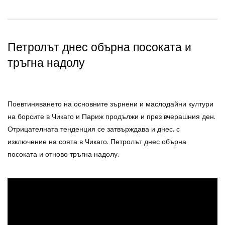
Петролът днес обърна посоката и
тръгна надолу
Поевтиняването на основните зърнени и маслодайни култури
на борсите в Чикаго и Париж продължи и през вчерашния ден.
Отрицателната тенденция се затвърждава и днес, с
изключение на соята в Чикаго. Петролът днес обърна
посоката и отново тръгна надолу.