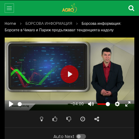
Home
БОРСОВА ИНФОРМАЦИЯ
Борсова информация:
Борсите в Чикаго и Париж продължават тенденцията надолу
PLAY
-04:00
PLAY
MUTE
SETTINGS
ENTE
FULL
Auto Next