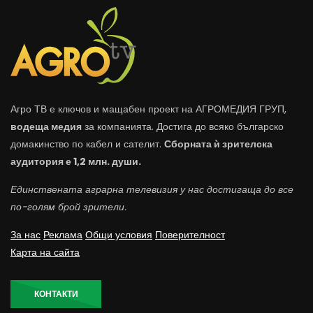
Агро ТВ е ключов и мащабен проект на АГРОМЕДИЯ ГРУП,
водеща медия
за компанията. Достига до всяко българско
домакинство по кабел и сателит.
Сборната ѝ зрителска
аудитория е 1,2 млн. души.
Единствената аграрна телевизия у нас достигаща до все
по-голям брой зрители.
За нас
Реклама
Общи условия
Поверителност
Карта на сайта
КОНТАКТИ