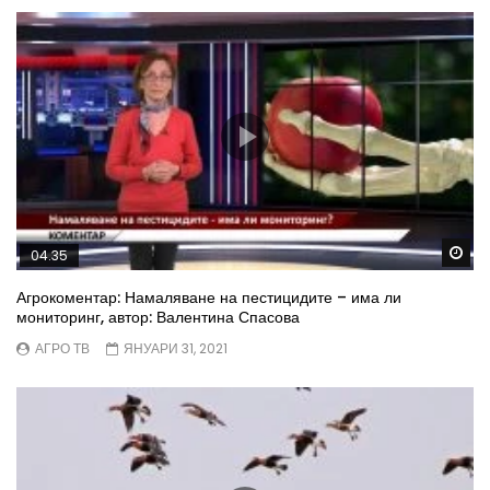
Wa
04.35
Агрокоментар: Намаляване на пестицидите – има ли
мониторинг, автор: Валентина Спасова
АГРО ТВ
ЯНУАРИ 31, 2021