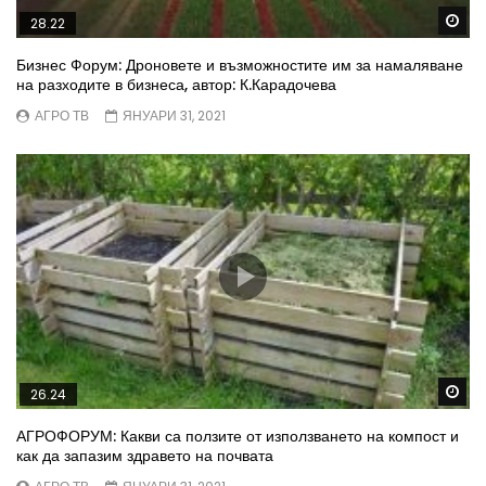
Wa
28.22
Бизнес Форум: Дроновете и възможностите им за намаляване
на разходите в бизнеса, автор: К.Карадочева
АГРО ТВ
ЯНУАРИ 31, 2021
Wa
26.24
АГРОФОРУМ: Какви са ползите от използването на компост и
как да запазим здравето на почвата