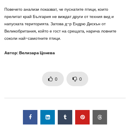
Повечето анализи показват, че пуснатите птици, които
прелитат край България не виждат други от техния вид и
напуската територията. Затова д-р Ендрю Дискън от
Великобритания, който е гост на срещата, нарича ловните
соколи най-самотните птици.
Автор: Велизара Цонева
0
0