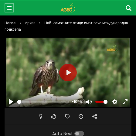
Home
Архив
Най-самотните птици имат вече международна
подкрепа
PLAY
-10:15
PLAY
MUTE
SETTINGS
ENTE
FULL
Auto Next