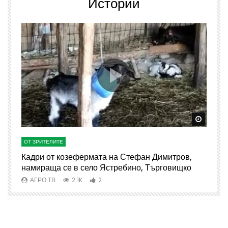
Истории
Watch Later
Watch 
ОТ ЗРИТЕЛИТЕ
О
Кадри от козефермата на Стефан Димитров,
А
намираща се в село Ястребино, Търговищко
АГРО ТВ
2.1K
2