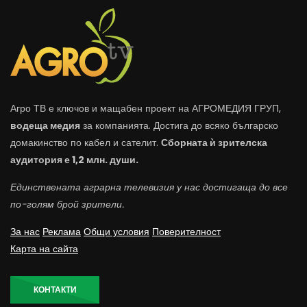
Агро ТВ е ключов и мащабен проект на АГРОМЕДИЯ ГРУП,
водеща медия
за компанията. Достига до всяко българско
домакинство по кабел и сателит.
Сборната ѝ зрителска
аудитория е 1,2 млн. души.
Единствената аграрна телевизия у нас достигаща до все
по-голям брой зрители.
За нас
Реклама
Общи условия
Поверителност
Карта на сайта
КОНТАКТИ