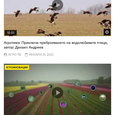
Wa
10.01
Агротема: Приключи преброяването на водолюбивите птици,
автор: Данаил Андреев
АГРО ТВ
ЯНУАРИ 31, 2021
АГРОИНОВАЦИИ