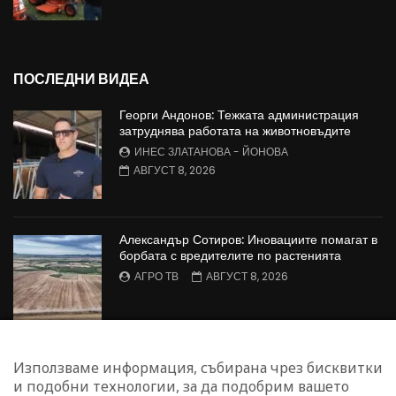
ПОСЛЕДНИ ВИДЕА
Георги Андонов: Тежката администрация
затруднява работата на животновъдите
ИНЕС ЗЛАТАНОВА - ЙОНОВА
АВГУСТ 8, 2026
Александър Сотиров: Иновациите помагат в
борбата с вредителите по растенията
АГРО ТВ
АВГУСТ 8, 2026
МАЛИНОПРОИЗВОДСТВО: Недостиг на
Използваме информация, събирана чрез бисквитки
работна ръка в сектора
и подобни технологии, за да подобрим вашето