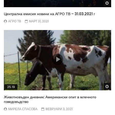
Wa
Централна емисия новини на АГРО ТВ – 31.03.2021 г
АГРО ТВ
МАРТ 31, 2021
Wa
25.19
Животновъден дневник: Американски опит в млечното
говедовъдство
МИРЕЛА СПАСОВА
ФЕВРУАРИ 3, 2021