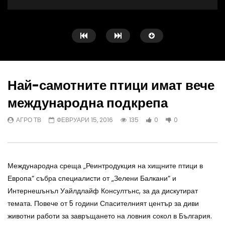
Най-самотните птици имат вече
международна подкрепа
Watch Later
25.19
АГРО ТВ
ФЕВРУАРИ 15, 2016
135
0
0
Централна емисия новини на АГРО
Животновъден дневник
ТВ – 31.03.2021 г
опит в млечното говед
АГРО ТВ
МАРТ 31, 2021
МИРЕЛА СПАСОВА
ФЕВРУАРИ 3, 2021
Международна среща „Реинтродукция на хищните птици в
Европа“ събра специалисти от „Зелени Балкани“ и
Интернешънъл Уайлдлайф Консултънс, за да дискутират
темата. Повече от 5 години Спасителният център за диви
животни работи за завръщането на ловния сокол в България.