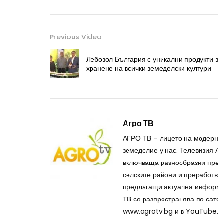
Previous Video
Лебозол България с уникални продукти 
хранене на всички земеделски култури
Агро ТВ
АГРО ТВ – лицето на модерн
земеделие у нас. Телевизия 
включваща разнообразни пре
селските райони и преработв
предлагащи актуална информа
ТВ се разпространява по сате
www.agrotv.bg и в YouTube.