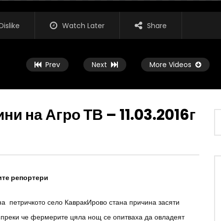
Dislike
Watch Later
Share
Prev
Next
More Videos
и на Агро ТВ – 11.03.2016г
Watch Later
04.35
ден дневник: Американски
Агрокоментар: Намаляване на
ечното говедовъдство
пестицидите – има ли мониторинг,
автор: Валентина Спасова
шите репортери
 СПАСОВА
АГРО ТВ
ЯНУАРИ 31, 2021
 3, 2021
на петричкото село КавракИрово стана причина засяти
ъпреки че фермерите цяла нощ се опитваха да овладеят