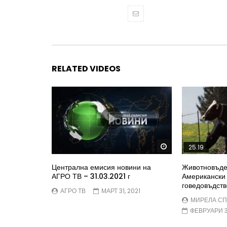
RELATED VIDEOS
Watch Later
25.19
Централна емисия новини на
Животновъде
АГРО ТВ – 31.03.2021 г
Американски 
говедовъдств
АГРО ТВ
МАРТ 31, 2021
МИРЕЛА С
ФЕВРУАРИ 3,