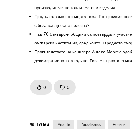
производители на топли тестени изделия.
Продължаваме по същата тема. Потърсихме пози
с боза всъщност е полезна?
Над 70 български общини са потвърдили участие 
български институции, сред които Народното съб
Правителството на канцлера Ангела Меркел одоб
декември миналата година. Това е първата стъпк
0
0
TAGS
Агро Тв
Агробизнес
Новини