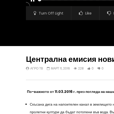
PAUSE
Turn Off Light
Like
Централна емисия новин
АГРО ТВ
МАРТ 11, 2016
228
0
0
Watch Later
25.19
Централна емисия новини на АГРО
Животновъ
ТВ – 31.03.2021 г
опит в мл
По-важното от 11.03.2016 г. през погледа на на
АГРО ТВ
МАРТ 31, 2021
МИРЕЛА
ФЕВРУАРИ
Скъсана дига на напоителен канал в землището 
пролетни култури да бъдат потопени във вода. В