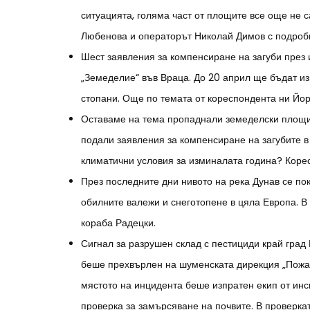
ситуацията, голяма част от площите все още не 
Любенова и операторът Николай Димов с подроб
Шест заявления за компенсиране на загуби през
„Земеделие“ във Враца. До 20 април ще бъдат и
стопани. Още по темата от кореспондента ни Йо
Оставаме на тема пропаднали земеделски площи.
подали заявления за компенсиране на загубите в
климатични условия за изминалата година? Кор
През последните дни нивото на река Дунав се по
обилните валежи и снеготопене в цяла Европа. В
кораба Радецки.
Сигнал за разрушен склад с пестициди край град 
беше прехвърлен на шуменската дирекция „Пожар
мястото на инцидента беше изпратен екип от инс
проверка за замърсяване на почвите. В проверка