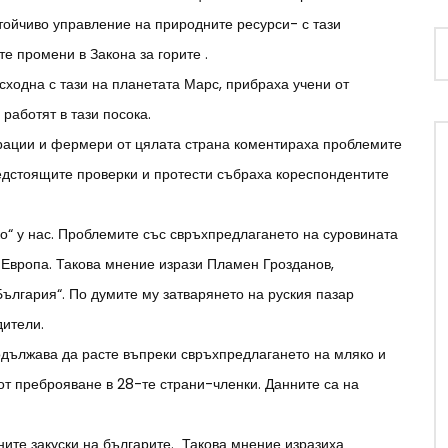
тойчиво управление на природните ресурси- с тази
е промени в Закона за горите .
 сходна с тази на планетата Марс, прибраха учени от
работят в тази посока.
рации и фермери от цялата страна коментираха проблемите
редстоящите проверки и протести събраха кореспондентите
ко“ у нас. Проблемите със свръхпредлагането на суровината
а Европа. Такова мнение изрази Пламен Грозданов,
ългария“. По думите му затварянето на руския пазар
дители.
одължава да расте въпреки свръхпредлагането на мляко и
 от преброяване в 28-те страни-членки. Данните са на
ните закуски на българите. Такова мнение изразиха