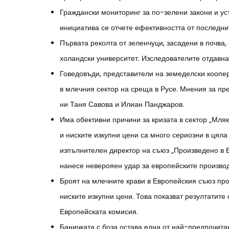
Граждански мониторинг за по-зелени закони и ус
инициатива се отчете ефективността от последнит
Първата реколта от зеленчуци, засадени в почва,
холандски университет. Изследователите отдавна 
Говедовъди, представители на земеделски коопе
в млечния сектор на среща в Русе. Мнения за п
ни Таня Савова и Илиан Панджаров.
Има обективни причини за кризата в сектор „Мля
и ниските изкупни цени са много сериозни в цял
изпълнителен директор на съюз „Произведено в Б
нанесе неверояен удар за европейските произво
Броят на млечните крави в Европейския съюз пр
ниските изкупни цени. Това показват резултатите
Европейската комисия.
Баничката с боза остава една от най-предпочита