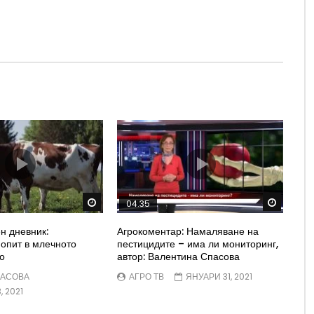
Watch Later
Watch 
04.35
н дневник:
Агрокоментар: Намаляване на
опит в млечното
пестицидите – има ли мониторинг,
о
автор: Валентина Спасова
ПАСОВА
АГРО ТВ
ЯНУАРИ 31, 2021
 2021