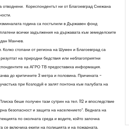
са отводнени. Кореспондентът ни от Благоевград Снежана
ности.
 изминалата година са постъпили в Държавен фонд
зплатени всички задължения на държавата към земеделските
рдан Манчев.
 Колко стопани от региона на Шумен и Благоевград са
 резултат на природни бедствия или неблагоприятни
еспондентите на АГРО ТВ предоставиха информация.
качва до критичните 3 метра и половина. Причината -
 участъка при Козлодуй е залят понтона към палубата на
Плиска беше получен тази сутрин на тел. 112 и впоследствие
на безопасност и защита на населението”. Веднага на
пекцията по околната среда и водите, който започна
та се включиха екипи на полицията и на пожарната.