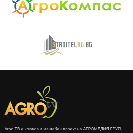
Агро ТВ е ключов и мащабен проект на АГРОМЕДИЯ ГРУП,