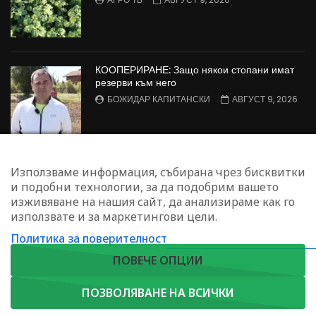
КООПЕРИРАНЕ: Защо някои стопани имат
резерви към него
БОЖИДАР КАПИТАНСКИ
АВГУСТ 9, 2026
Агрофорум: Консервационно земеделие,
Използваме информация, събирана чрез бисквитки
пазарен натиск върху
и подобни технологии, за да подобрим вашето
зеленчукопроизводителите и борба с
изживяване на нашия сайт, да анализираме как го
черната златка
използвате и за маркетингови цели.
АГРО ТВ
АВГУСТ 9, 2026
Политика за поверителност
ЗАПИШЕТЕ СЕ ЗА НАШИЯ БЮЛЕТИН
ПОВЕЧЕ ОПЦИИ
ПОЗВОЛЯВАНЕ НА ВСИЧКИ
Copyright © 2023. Agrotv.bg | София, жк. Лозенец, ул."Червена стена"
АБОНИРАЙ СЕ