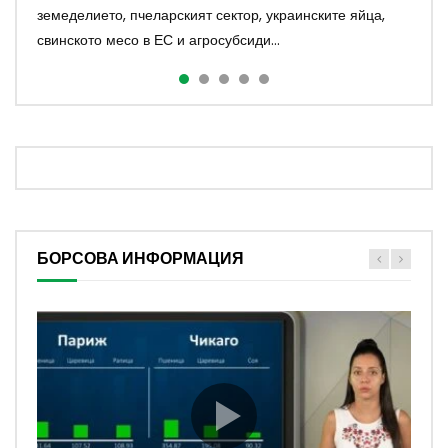
земеделието, пчеларският сектор, украинските яйца,
устойчивото животновъдство и аграрният...
малинопроизводството и международ...
водещите теми в аграрния сектор Какви полз...
за торове във Франция И тази г...
свинското месо в ЕС и агросубсиди...
БОРСОВА ИНФОРМАЦИЯ