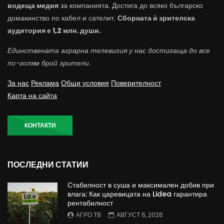
водеща медия
за компанията. Достига до всяко българско
домакинство по кабел и сателит.
Сборната ѝ зрителска
аудитория е 1,2 млн. души.
Единствената аграрна телевизия у нас достигаща до все
по-голям брой зрители.
За нас
Реклама
Общи условия
Поверителност
Карта на сайта
КОНТАКТИ
ПОСЛЕДНИ СТАТИИ
Стабилност в суша и максимален добив при
влага: Как царевицата на Lidea гарантира
рентабилност
АГРО ТВ
АВГУСТ 6, 2026