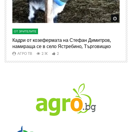
Watch Later
Watch 
ОТ ЗРИТЕЛИТЕ
О
Кадри от козефермата на Стефан Димитров,
А
намираща се в село Ястребино, Търговищко
АГРО ТВ
2.1K
2