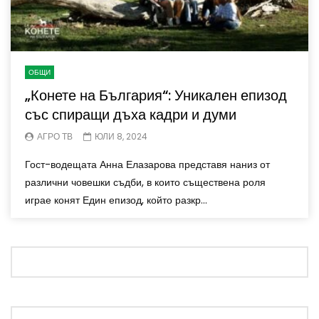
ОБЩИ
„Конете на България“: Уникален епизод
със спиращи дъха кадри и думи
АГРО ТВ
ЮЛИ 8, 2024
Гост-водещата Анна Елазарова представя наниз от
различни човешки съдби, в които съществена роля
играе конят Един епизод, който разкр...