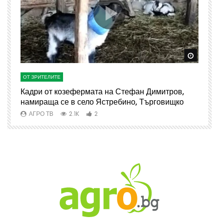
Watch Later
Watch 
ОТ ЗРИТЕЛИТЕ
О
Кадри от козефермата на Стефан Димитров,
А
намираща се в село Ястребино, Търговищко
АГРО ТВ
2.1K
2