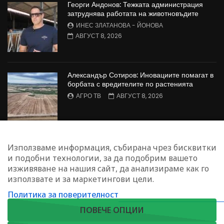
Георги Андонов: Тежката администрация
затруднява работата на животновъдите
ИНЕС ЗЛАТАНОВА - ЙОНОВА
АВГУСТ 8, 2026
Александър Сотиров: Иновациите помагат в
борбата с вредителите по растенията
АГРО ТВ
АВГУСТ 8, 2026
МАЛИНОПРОИЗВОДСТВО: Недостиг на
Използваме информация, събирана чрез бисквитки
работна ръка в сектора
и подобни технологии, за да подобрим вашето
БОЖИДАР КАПИТАНСКИ
АВГУСТ 8, 2026
изживяване на нашия сайт, да анализираме как го
използвате и за маркетингови цели.
Политика за поверителност
ЗАПИШЕТЕ СЕ ЗА НАШИЯ БЮЛЕТИН
ПОВЕЧЕ ОПЦИИ