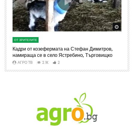
Watch Later
Watch 
ОТ ЗРИТЕЛИТЕ
О
Кадри от козефермата на Стефан Димитров,
А
намираща се в село Ястребино, Търговищко
АГРО ТВ
2.1K
2