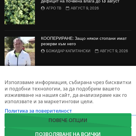
дефицит на почвена влага до 13 август
АГРО ТВ
АВГУСТ 9, 2026
КООПЕРИРАНЕ: Защо някои стопани имат
резерви към него
БОЖИДАР КАПИТАНСКИ
АВГУСТ 9, 2026
Агрофорум: Консервационно земеделие,
Използваме информация, събирана чрез бисквитки
пазарен натиск върху
и подобни технологии, за да подобрим вашето
зеленчукопроизводителите и борба с
изживяване на нашия сайт, да анализираме как го
черната златка
използвате и за маркетингови цели.
АГРО ТВ
АВГУСТ 9, 2026
Политика за поверителност
ЗАПИШЕТЕ СЕ ЗА НАШИЯ БЮЛЕТИН
ПОВЕЧЕ ОПЦИИ
ПОЗВОЛЯВАНЕ НА ВСИЧКИ