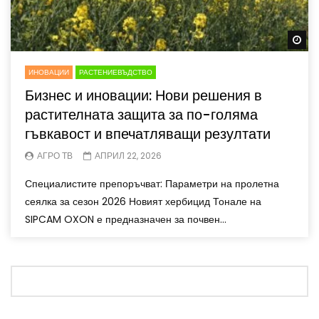
Wa
ИНОВАЦИИ
РАСТЕНИЕВЪДСТВО
Бизнес и иновации: Нови решения в
растителната защита за по-голяма
гъвкавост и впечатляващи резултати
АГРО ТВ
АПРИЛ 22, 2026
Специалистите препоръчват: Параметри на пролетна
сеялка за сезон 2026 Новият хербицид Тонале на
SIPCAM OXON е предназначен за почвен...