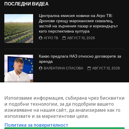
ПОСЛЕДНИ ВИДЕА
Централна емисия новини на Агро ТВ:
Дронове срещу мароканския скакалец,
застой на зърнения пазар и кориандърът
като перспективна култура
АГРО ТВ
АВГУСТ 10, 2026
Какво предлага НАЗ относно договорите за
аренда
ВАЛЕНТИНА СПАСОВА
АВГУСТ 10, 2026
Животновъдството като превенция срещу
Използваме информация, събирана чрез бисквитки
горски пожари: контролирана паша вместо
и подобни технологии, за да подобрим вашето
повече гориво за огъня
изживяване на нашия сайт, да анализираме как го
АЛЕКО ДЯНКОВ
АВГУСТ 10, 2026
използвате и за маркетингови цели.
Политика за поверителност
ЗАПИШЕТЕ СЕ ЗА НАШИЯ БЮЛЕТИН