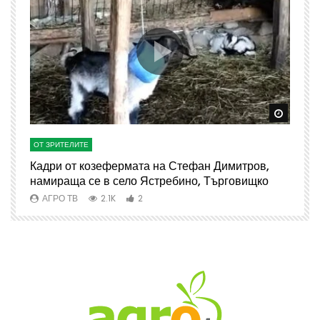
Watch Later
Watch 
ОТ ЗРИТЕЛИТЕ
О
Кадри от козефермата на Стефан Димитров,
А
намираща се в село Ястребино, Търговищко
АГРО ТВ
2.1K
2