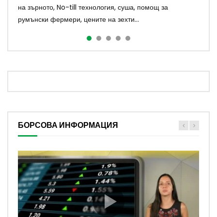
на зърното, No-till технология, суша, помощ за
земеделието, пчеларският сектор, украинските яйца,
устойчивото животновъдство и аграрният...
малинопроизводството и международ...
водещите теми в аграрния сектор Какви полз...
румънски фермери, цените на зехти...
свинското месо в ЕС и агросубсиди...
БОРСОВА ИНФОРМАЦИЯ