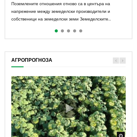
Поземлените отношения отново са в центъра на
напрежение между земеделски производители и
собственици на земеделски земи Земеделските...
АГРОПРОГНОЗА
Watch
Watch
Watch
Watch
Watch