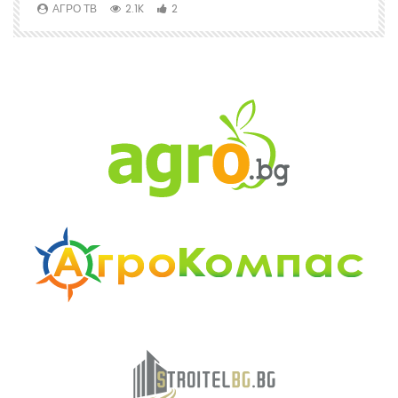
АГРО ТВ
2.1K
2