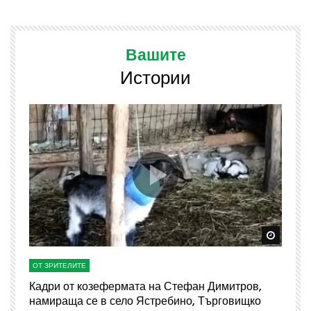
Вашите
Истории
Watch Later
Watch 
ОТ ЗРИТЕЛИТЕ
О
Кадри от козефермата на Стефан Димитров,
А
намираща се в село Ястребино, Търговищко