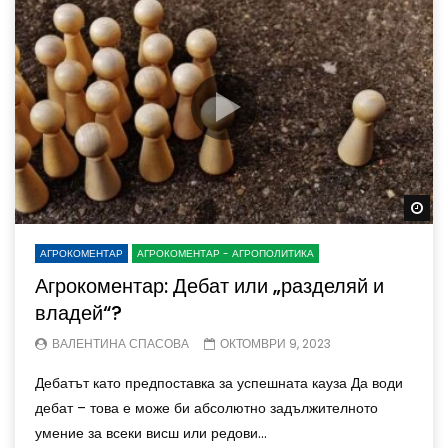
Wa
АГРОКОМЕНТАР
АГРОКОМЕНТАР - АГРОПОЛИТИКА
Агрокоментар: Дебат или „разделяй и
владей“?
ВАЛЕНТИНА СПАСОВА
ОКТОМВРИ 9, 2023
Дебатът като предпоставка за успешната кауза Да води
дебат – това е може би абсолютно задължителното
умение за всеки висш или редови...