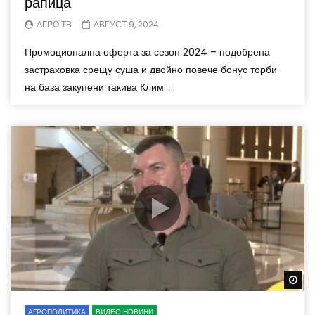
рапица
АГРО ТВ
АВГУСТ 9, 2024
Промоционална оферта за сезон 2024 – подобрена
застраховка срещу суша и двойно повече бонус торби
на база закупени такива Клим...
Wa
АГРОПОЛИТИКА
ВИДЕО НОВИНИ