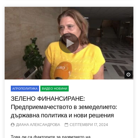
Wa
АГРОПОЛИТИКА
ВИДЕО НОВИНИ
ЗЕЛЕНО ФИНАНСИРАНЕ:
Предприемачеството в земеделието:
държавна политика и нови решения
ДИАНА АЛЕКСАНДРОВА
СЕПТЕМВРИ 17, 2024
Това ли са факторите за развитието на