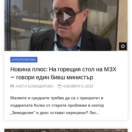
Wa
АГРОПОЛИТИКА
Новина плюс: На горещия стол на МЗХ
– говори един бивш министър
АНЕТА БОЖИДАРОВА
НОЕМВРИ 3, 2023
Малките и средните трябва да са с приоритет в
подкрепата Колко от старите проблеми в сектор
„Земеделие“ и днес остават нерешени? Лес...