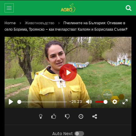
Home
Животновъдство
Пчелините на България: Отиваме в
село Борима, Троянско – как пчеларстват Калоян и Борислава Съеви?
PLAY
-26:23
PLAY
MUTE
SETTINGS
ENTE
FULL
Auto Next