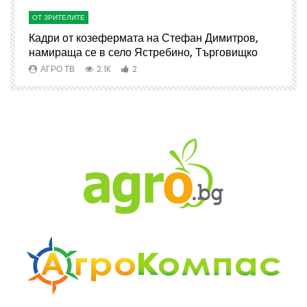
ОТ ЗРИТЕЛИТЕ
О
Кадри от козефермата на Стефан Димитров,
А
намираща се в село Ястребино, Търговищко
АГРО ТВ
2.1K
2