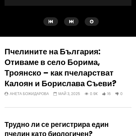
Пчелините на България:
Отиваме в село Борима,
Watch Later
Троянско – как пчеларстват
Георги Андонов: Тежката
Пчелините на България
Калоян и Борислава Съеви?
администрация затруднява работата
аджамия, в манов мед 
на животновъдите
пчелина на Георги Ата
АНЕТА БОЖИДАРОВА
МАЙ 3, 2025
0.9K
16
0
ИНЕС ЗЛАТАНОВА - ЙОНОВА
АНЕТА БОЖИДАРОВА
АВГУСТ 8, 2026
АВГУСТ 8, 2026
Трудно ли се регистрира един
пчелин като биологичен?