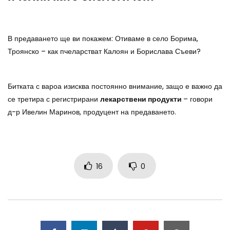
В предаването ще ви покажем: Отиваме в село Борима,
Троянско – как пчеларстват Калоян и Борислава Съеви?
Битката с вароа изисква постоянно внимание, защо е важно да
се третира с регистрирани
лекарствени продукти
– говори
д-р Ивелин Маринов, продуцент на предаването.
16
0