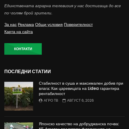
Единствената аграрна телевизия у нас достигаща до все
по-голям брой зрители.
За нас
Реклама
Общи условия
Поверителност
Карта на сайта
КОНТАКТИ
ПОСЛЕДНИ СТАТИИ
Стабилност в суша и максимален добив при
влага: Как царевицата на Lidea гарантира
рентабилност
АГРО ТВ
АВГУСТ 6, 2026
Японско качество на добруджанска почва:
КБ Агротех представи флагманите на