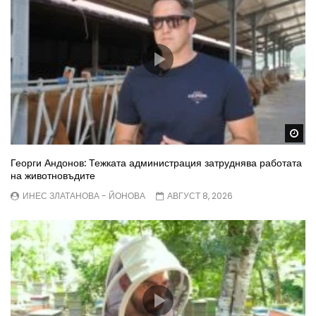
Wa
Георги Андонов: Тежката администрация затруднява работата
на животновъдите
ИНЕС ЗЛАТАНОВА - ЙОНОВА
АВГУСТ 8, 2026