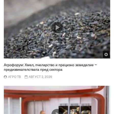
Wa
Агрофорум: Хмел, пчеларство и прецизно земеделие –
предизвикателствата пред сектора
АГРО ТВ
АВГУСТ 2, 2026