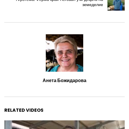
земеделие
Анета Божидарова
RELATED VIDEOS