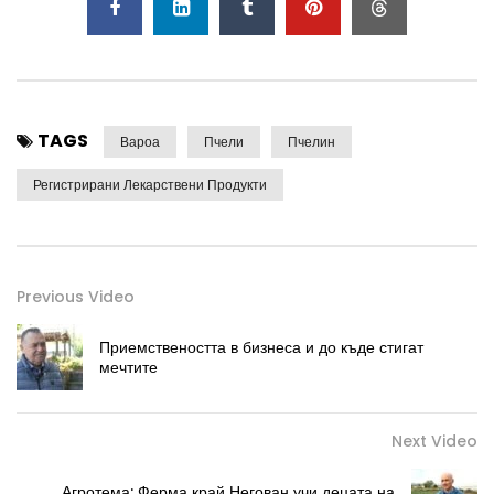
TAGS
Вароа
Пчели
Пчелин
Регистрирани Лекарствени Продукти
Previous Video
Приемствеността в бизнеса и до къде стигат
мечтите
Next Video
Агротема: Ферма край Негован учи децата на