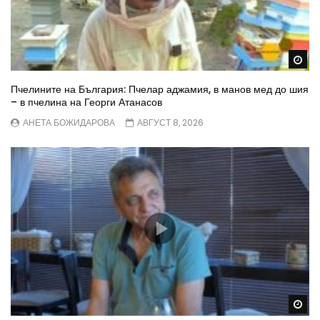
Wa
Пчелините на България: Пчелар аджамия, в манов мед до шия
– в пчелина на Георги Атанасов
АНЕТА БОЖИДАРОВА
АВГУСТ 8, 2026
Wa