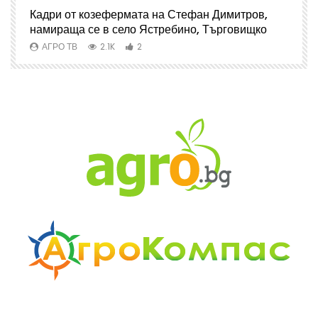
Кадри от козефермата на Стефан Димитров,
А
намираща се в село Ястребино, Търговищко
АГРО ТВ
2.1K
2