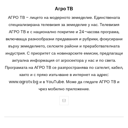
Агро ТВ
АГРО ТВ – лицето на модерното земеделие. Единствената
специализирана телевизия за земеделие у нас. Телевизия
АГРО ТВ е с национално покритие и 24-часова програма,
включваща разнообразни предавания и рубрики, фокусирани
върху земеделието, селските райони и преработвателната
индустрия. С приоритет са новинарските емисии, предлагащи
актуална информация от агросектора у нас и по света.
Програмата на АГРО ТВ се разпространява по сателит, кабел,
както и с пряко излъчване в интернет на адрес:
www.agrotv.bg и в YouTube. Може да гледате АГРО ТВ и
чрез мобилно приложение.