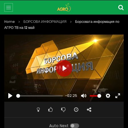
Home
БОРСОВА ИНФОРМАЦИЯ
Борсовата информация по
АГРО ТВ на 12 май
PLAY
-02:25
PLAY
MUTE
SETTINGS
ENTE
FULL
Auto Next