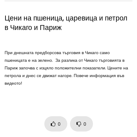
Цени на пшеница, царевица и петрол
в Чикаго и Париж
При днешната предборсова търговия в Чикаго само
пшеницата е на зелено. За разлика от Чикаго търговията в
Париж започва с изцяло положителни показатели. Цените на
петрола и днес се движат нагоре. Повече информация във
видеото!
0
0