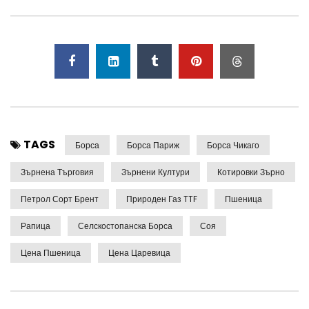
TAGS
Борса
Борса Париж
Борса Чикаго
Зърнена Търговия
Зърнени Култури
Котировки Зърно
Петрол Сорт Брент
Природен Газ TTF
Пшеница
Рапица
Селскостопанска Борса
Соя
Цена Пшеница
Цена Царевица