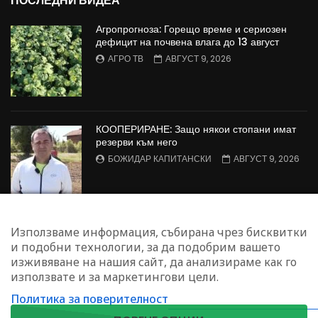
ПОСЛЕДНИ ВИДЕА
Агропрогноза: Горещо време и сериозен
дефицит на почвена влага до 13 август
АГРО ТВ
АВГУСТ 9, 2026
КООПЕРИРАНЕ: Защо някои стопани имат
резерви към него
БОЖИДАР КАПИТАНСКИ
АВГУСТ 9, 2026
Агрофорум: Консервационно земеделие,
Използваме информация, събирана чрез бисквитки
пазарен натиск върху
и подобни технологии, за да подобрим вашето
зеленчукопроизводителите и борба с
изживяване на нашия сайт, да анализираме как го
черната златка
използвате и за маркетингови цели.
АГРО ТВ
АВГУСТ 9, 2026
Политика за поверителност
ЗАПИШЕТЕ СЕ ЗА НАШИЯ БЮЛЕТИН