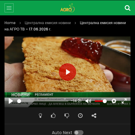
Home
Централна емисия новини
Централна емисия новини
на АГРО ТВ – 17.06.2026 г.
PLAY
-14:21
PLAY
MUTE
SETTINGS
ENTE
FULL
Auto Next