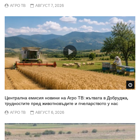
АГРО ТВ
АВГУСТ 7, 2026
Wa
Централна емисия новини на Агро ТВ: жътвата в Добруджа,
трудностите пред животновъдите и пчеларството у нас
АГРО ТВ
АВГУСТ 6, 2026