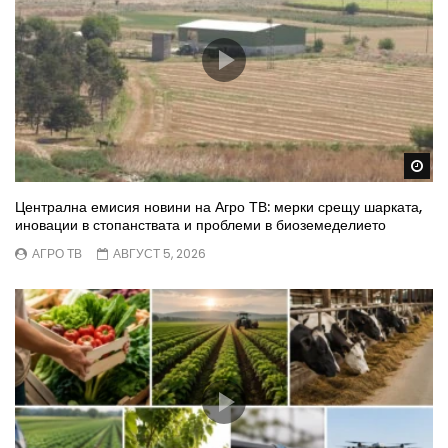
Wa
Централна емисия новини на Агро ТВ: мерки срещу шарката,
иновации в стопанствата и проблеми в биоземеделието
АГРО ТВ
АВГУСТ 5, 2026