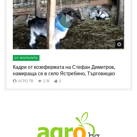
Watch Later
Watch 
ОТ ЗРИТЕЛИТЕ
О
Кадри от козефермата на Стефан Димитров,
А
намираща се в село Ястребино, Търговищко
АГРО ТВ
2.1K
2