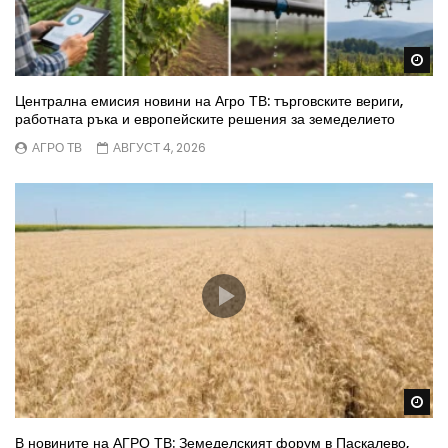
Wa
Централна емисия новини на Агро ТВ: търговските вериги,
работната ръка и европейските решения за земеделието
АГРО ТВ
АВГУСТ 4, 2026
Wa
В новините на АГРО ТВ: Земеделският форум в Паскалево,