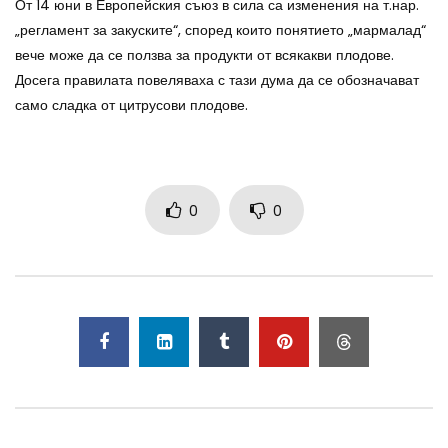
От 14 юни в Европейския съюз в сила са изменения на т.нар.
„регламент за закуските“, според които понятието „мармалад“
вече може да се ползва за продукти от всякакви плодове.
Досега правилата повеляваха с тази дума да се обозначават
само сладка от цитрусови плодове.
0
0