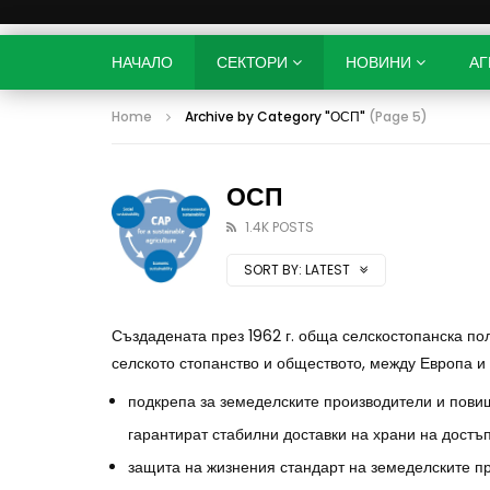
НАЧАЛО
СЕКТОРИ
НОВИНИ
АГ
Home
Archive by Category "ОСП"
(Page 5)
ОСП
1.4K POSTS
SORT BY:
LATEST
Създадената през 1962 г. обща селскостопанска п
селското стопанство и обществото, между Европа и
подкрепа за земеделските производители и повиш
гарантират стабилни доставки на храни на достъ
защита на жизнения стандарт на земеделските п