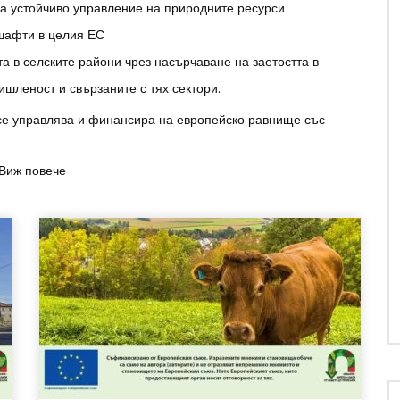
за устойчиво управление на природните ресурси
дшафти в целия ЕС
 в селските райони чрез насърчаване на заетостта в
ишленост и свързаните с тях сектори.
 се управлява и финансира на европейско равнище със
Виж повече