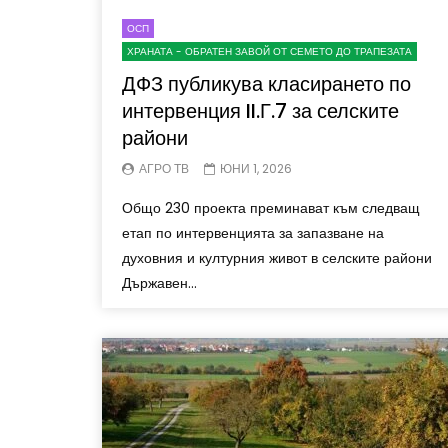
ОСП
ХРАНАТА - ОБРАТЕН ЗАВОЙ ОТ СЕМЕТО ДО ТРАПЕЗАТА
ДФЗ публикува класирането по
интервенция II.Г.7 за селските
райони
АГРО ТВ
ЮНИ 1, 2026
Общо 230 проекта преминават към следващ
етап по интервенцията за запазване на
духовния и културния живот в селските райони
Държавен...