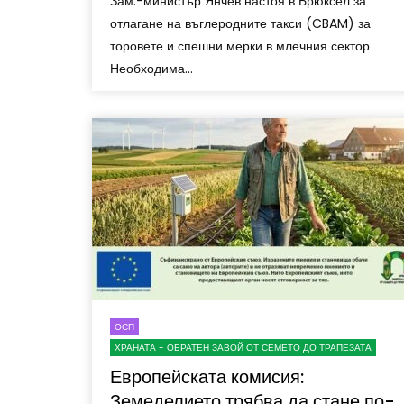
Зам.-министър Янчев настоя в Брюксел за
отлагане на въглеродните такси (CBAM) за
торовете и спешни мерки в млечния сектор
Необходима...
ОСП
ХРАНАТА - ОБРАТЕН ЗАВОЙ ОТ СЕМЕТО ДО ТРАПЕЗАТА
Европейската комисия:
Земеделието трябва да стане по-