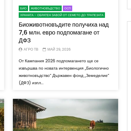
БИО
ЖИВОТНОВЪДСТВО
ОСП
ХРАНАТА - ОБРАТЕН ЗАВОЙ ОТ СЕМЕТО ДО ТРАПЕЗАТА
Биоживотновъдите получиха над
7,6 млн. евро подпомагане от
ДФЗ
АГРО ТВ
МАЙ 29, 2026
От Кампания 2026 подпомагането ще се
извършва по новата интервенция „Биологично
животновъдство“ Държавен фонд „Земеделие“
(ДФЗ) изпл...