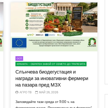
ОСП
ХРАНАТА - ОБРАТЕН ЗАВОЙ ОТ СЕМЕТО ДО ТРАПЕЗАТА
Слънчева биодегустация и
награди за иновативни фермери
на пазара пред МЗХ
АГРО ТВ
МАЙ 26, 2026
Заповядайте тази сряда от 11:00 ч. на
фермерския пазар „Произведено във фермата“