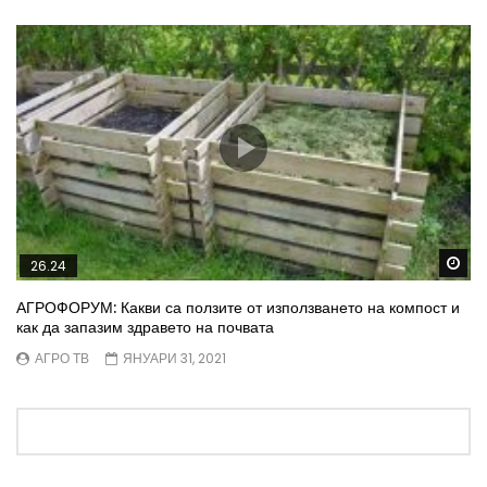
Wa
26.24
АГРОФОРУМ: Какви са ползите от използването на компост и
как да запазим здравето на почвата
АГРО ТВ
ЯНУАРИ 31, 2021