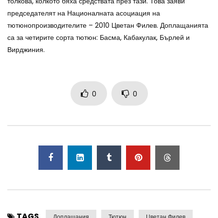
толкова, колкото бяха средствата през тази. Това заяви
председателят на Националната асоциация на
тютюнопроизводителите – 2010 Цветан Филев. Доплащанията
са за четирите сорта тютюн: Басма, Кабакулак, Бърлей и
Вирджиния.
0
0
TAGS
Доплащания
Тютюн
Цветан Филев