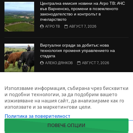
Централна емисия новини на Агро ТВ: АЧС
във Варненско, промени в поземленото
законодателство и контролът в
пчеларството
АГРО ТВ
АВГУСТ 7, 2026
Виртуални огради за добитък: нова
технология променя управлението на
стадата
АЛЕКО ДЯНКОВ
АВГУСТ 7, 2026
Европейската комисия предприема
Използваме информация, събирана чрез бисквитки
допълнителни мерки в подкрепа на
и подобни технологии, за да подобрим вашето
земеделските стопани
изживяване на нашия сайт, да анализираме как го
АГРО ТВ
АВГУСТ 7, 2026
използвате и за маркетингови цели.
Политика за поверителност
ЗАПИШЕТЕ СЕ ЗА НАШИЯ БЮЛЕТИН
ПОВЕЧЕ ОПЦИИ