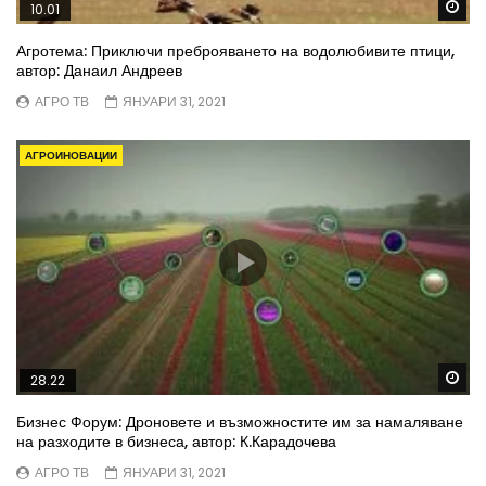
Wa
10.01
Агротема: Приключи преброяването на водолюбивите птици,
автор: Данаил Андреев
АГРО ТВ
ЯНУАРИ 31, 2021
АГРОИНОВАЦИИ
Wa
28.22
Бизнес Форум: Дроновете и възможностите им за намаляване
на разходите в бизнеса, автор: К.Карадочева
АГРО ТВ
ЯНУАРИ 31, 2021