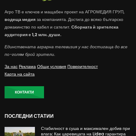
Агро ТВ е ключов и мащабен проект на АГРОМЕДИЯ ГРУП,
водеща медия
за компанията. Достига до всяко българско
домакинство по кабел и сателит.
Сборната ѝ зрителска
аудитория е 1,2 млн. души.
Единствената аграрна телевизия у нас достигаща до все
по-голям брой зрители.
За нас
Реклама
Общи условия
Поверителност
Карта на сайта
КОНТАКТИ
ПОСЛЕДНИ СТАТИИ
Стабилност в суша и максимален добив при
влага: Как царевицата на Lidea гарантира