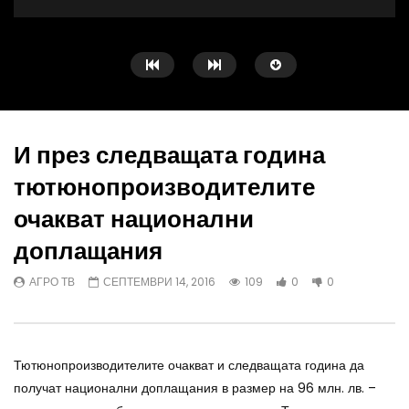
И през следващата година
тютюнопроизводителите
Watch Later
25.19
очакват национални
Централна емисия новини на АГРО
Животновъден дневник
доплащания
ТВ – 31.03.2021 г
опит в млечното говед
АГРО ТВ
МАРТ 31, 2021
МИРЕЛА СПАСОВА
АГРО ТВ
СЕПТЕМВРИ 14, 2016
109
0
0
ФЕВРУАРИ 3, 2021
Тютюнопроизводителите очакват и следващата година да
получат национални доплащания в размер на 96 млн. лв. –