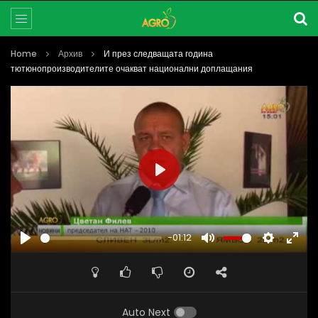
Home
Архив
И през следващата година
тютюнопроизводителите очакват национални доплащания
PLAY
-01:12
PLAY
MUTE
SETTINGS
ENTE
FULL
Auto Next