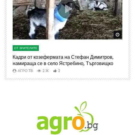
Watch Later
Watch 
ОТ ЗРИТЕЛИТЕ
О
Кадри от козефермата на Стефан Димитров,
А
намираща се в село Ястребино, Търговищко
АГРО ТВ
2.1K
2