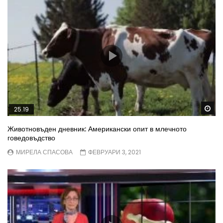
Wa
25.19
Животновъден дневник: Американски опит в млечното
говедовъдство
МИРЕЛА СПАСОВА
ФЕВРУАРИ 3, 2021