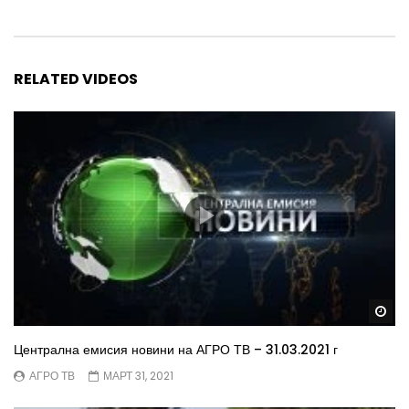
RELATED VIDEOS
Wa
Централна емисия новини на АГРО ТВ – 31.03.2021 г
АГРО ТВ
МАРТ 31, 2021