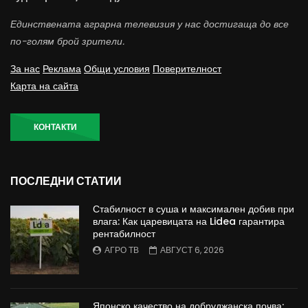
Единствената аграрна телевизия у нас достигаща до все
по-голям брой зрители.
За нас
Реклама
Общи условия
Поверителност
Карта на сайта
КОНТАКТИ
ПОСЛЕДНИ СТАТИИ
Стабилност в суша и максимален добив при
влага: Как царевицата на Lidea гарантира
рентабилност
АГРО ТВ
АВГУСТ 6, 2026
Японско качество на добруджанска почва: