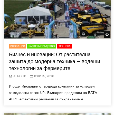
Wa
ИНОВАЦИИ
РАСТЕНИЕВЪДСТВО
ТЕХНИКА
Бизнес и иновации: От растителна
защита до модерна техника – водещи
технологии за фермерите
АГРО ТВ
ЮЛИ 15, 2026
И още: Иновации от водещи компании за успешен
земеделски сезон UPL България представи на БАТА
АГРО ефективни решения за съхранение н...