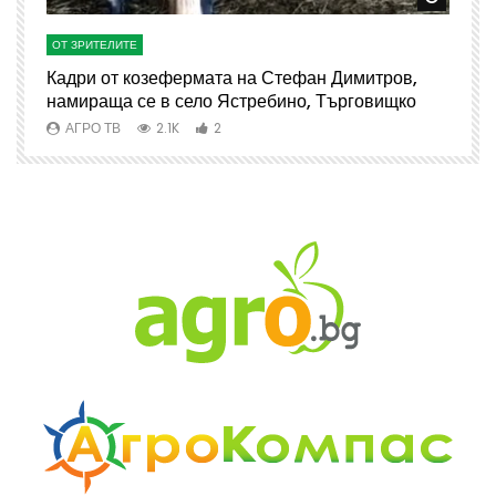
ОТ ЗРИТЕЛИТЕ
О
Кадри от козефермата на Стефан Димитров,
А
намираща се в село Ястребино, Търговищко
АГРО ТВ
2.1K
2