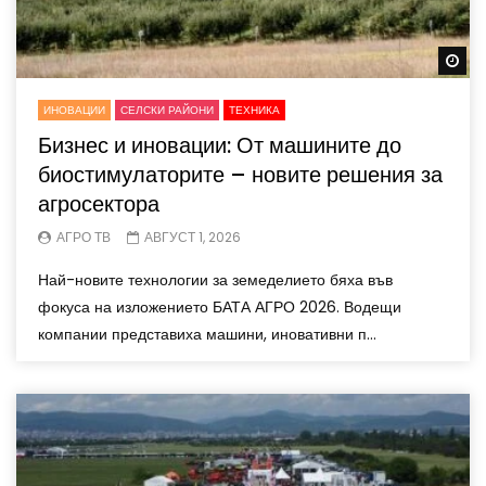
Wa
ИНОВАЦИИ
СЕЛСКИ РАЙОНИ
ТЕХНИКА
Бизнес и иновации: От машините до
биостимулаторите – новите решения за
агросектора
АГРО ТВ
АВГУСТ 1, 2026
Най-новите технологии за земеделието бяха във
фокуса на изложението БАТА АГРО 2026. Водещи
компании представиха машини, иновативни п...