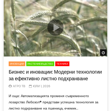
Wa
ИНОВАЦИИ
РАСТЕНИЕВЪДСТВО
ТЕХНИКА
Бизнес и иновации: Модерни технологии
за ефективно листно подхранване
АГРО ТВ
ЮЛИ 1, 2026
И още: Автоматизацията променя съвременното
лозарство Лебозол® представи успешна технология за
листно подхранване на пшеница, ечемик...