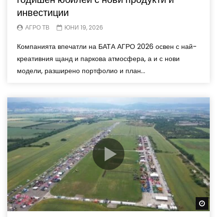
инвестиции
АГРО ТВ
ЮНИ 19, 2026
Компанията впечатли на БАТА АГРО 2026 освен с най-
креативния щанд и паркова атмосфера, а и с нови
модели, разширено портфолио и план...
Wa