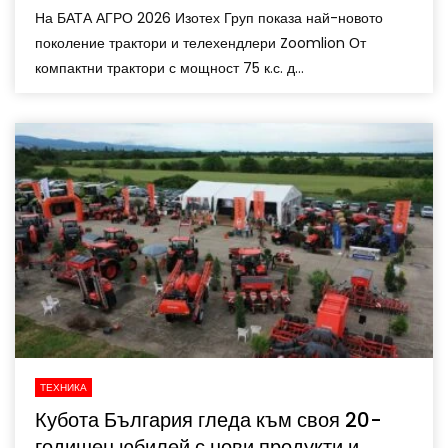
На БАТА АГРО 2026 Изотех Груп показа най-новото
поколение трактори и телехендлери Zoomlion От
компактни трактори с мощност 75 к.с. д...
ТЕХНИКА
Кубота България гледа към своя 20-
годишен юбилей с нови продукти и